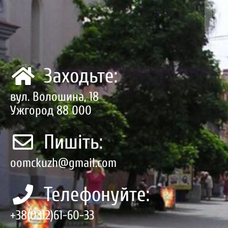
Заходьте:
вул. Волошина, 18
Ужгород 88 000
Пишіть:
oomckuzh@gmail.com
Телефонуйте:
+38(0312)61-60-33