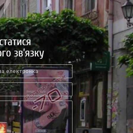
И
статися
го зв’язку