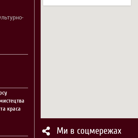
ультурно-
рсу
 мистецтва
та краса
Ми в соцмережах