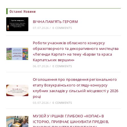
Останні Новини
ВІЧНА ПАМ’ЯТЬ ГЕРОЯМ
07.07.2026
/
0 COMMENTS
Роботи учасників обласного конкурсу
образотворчого та декоративного мистецтва
«Легенди Карпат» на тему «Барви та краса
Карпатських вершин»
06.07.2026
/
0 COMMENTS
Оголошення про проведення регіонального
етапу Всеукраїнського огляду-конкурсу
клубних закладів у сільській місцевості у 2026
році
03.07.2026
/
0 COMMENTS
МУЗЕЙ У ІРШАВІ ГЛИБОКО «КОПАЄ» В
ІСТОРІЮ, ПРИВЧАЄ ШАНУВАТИ ПРЕДКІВ,