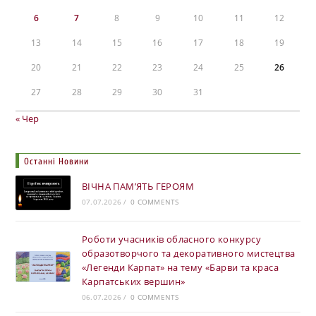
6
7
8
9
10
11
12
13
14
15
16
17
18
19
20
21
22
23
24
25
26
27
28
29
30
31
« Чер
Останні Новини
ВІЧНА ПАМ’ЯТЬ ГЕРОЯМ
07.07.2026
/
0 COMMENTS
Роботи учасників обласного конкурсу
образотворчого та декоративного мистецтва
«Легенди Карпат» на тему «Барви та краса
Карпатських вершин»
06.07.2026
/
0 COMMENTS