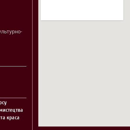
ультурно-
рсу
 мистецтва
та краса