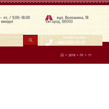
 – пт. / 9.00–18.00
вул. Волошина, 18
– вихідні
Ужгород, 88000
|
телефонуйте
+38(0312)61-60-33
>
2018
>
Пт
>
11