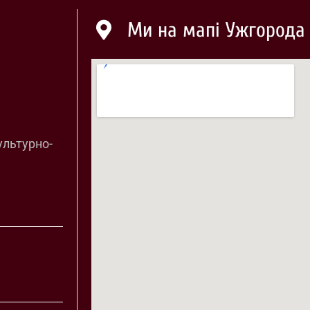
Ми на мапі Ужгорода
ультурно-