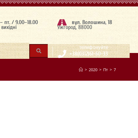
 – пт. / 9.00–18.00
вул. Волошина, 18
– вихідні
Ужгород, 88000
|
телефонуйте
+38(0312)61-60-33
>
2020
>
Пт
>
7