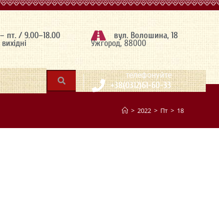
 – пт. / 9.00–18.00
вул. Волошина, 18
– вихідні
Ужгород, 88000
|
телефонуйте
+38(0312)61-60-33
>
2022
>
Пт
>
18