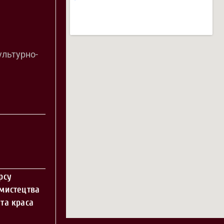
ультурно-
рсу
 мистецтва
та краса