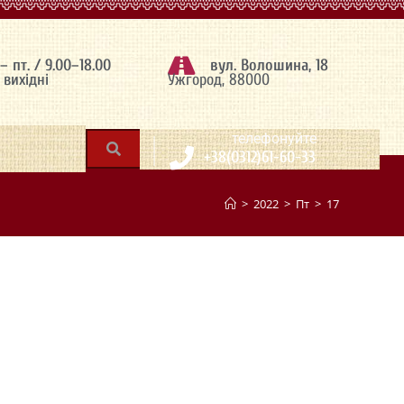
 – пт. / 9.00–18.00
вул. Волошина, 18
– вихідні
Ужгород, 88000
|
телефонуйте
+38(0312)61-60-33
>
2022
>
Пт
>
17