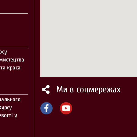
рсу
 мистецтва
та краса
Ми в соцмережах
нального
курсу
вості у