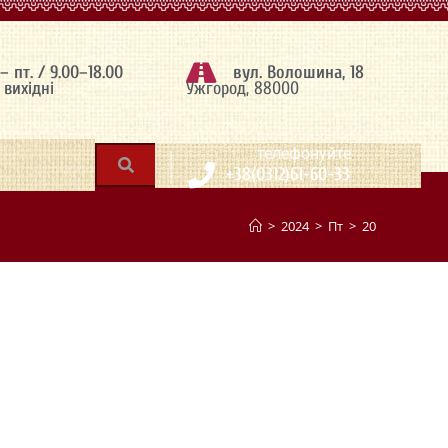
 – пт. / 9.00–18.00
вул. Волошина, 18
– вихідні
Ужгород, 88000
|
телефонуйте
+38(0312)61-60-33
>
2024
>
Пт
>
20