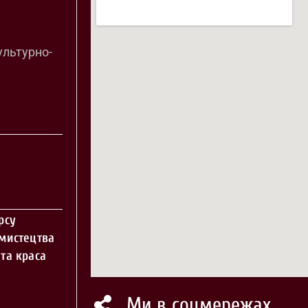
ультурно-
рсу
 мистецтва
та краса
Ми в соцмережах