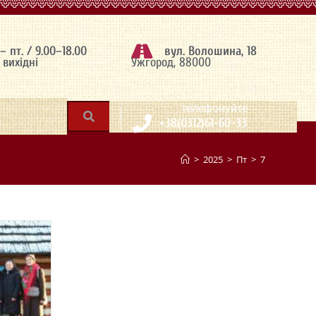
 – пт. / 9.00–18.00
вул. Волошина, 18
– вихідні
Ужгород, 88000
|
телефонуйте
+38(0312)61-60-33
>
2025
>
Пт
>
7