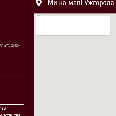
Ми на мапі Ужгорода
ультурно-
рсу
 мистецтва