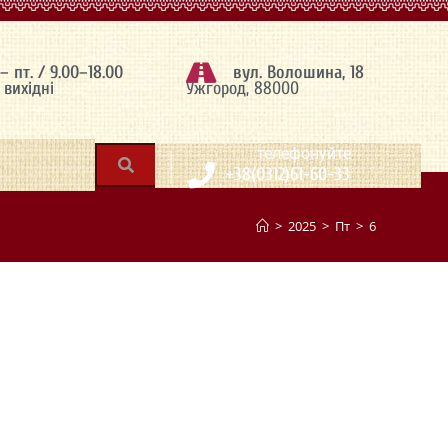
 – пт. / 9.00–18.00
вул. Волошина, 18
– вихідні
Ужгород, 88000
|
телефонуйте
+38(0312)61-60-33
>
2025
>
Пт
>
6