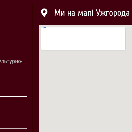
Ми на мапі Ужгорода
ультурно-