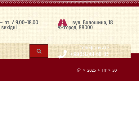
 – пт. / 9.00–18.00
вул. Волошина, 18
– вихідні
Ужгород, 88000
|
телефонуйте
+38(0312)61-60-33
>
2025
>
Пт
>
30