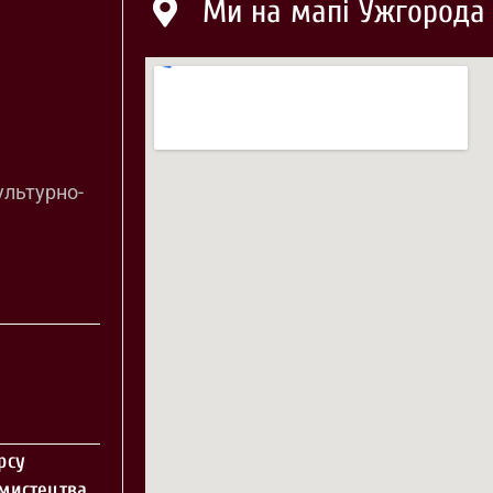
Ми на мапі Ужгорода
ультурно-
рсу
 мистецтва