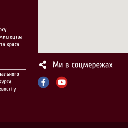
рсу
 мистецтва
та краса
Ми в соцмережах
нального
курсу
вості у