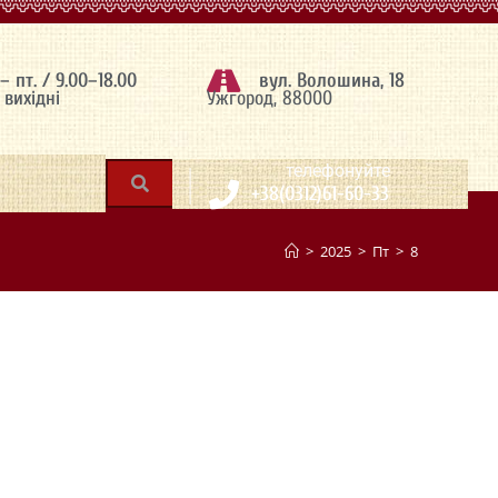
 – пт. / 9.00–18.00
вул. Волошина, 18
– вихідні
Ужгород, 88000
|
телефонуйте
+38(0312)61-60-33
>
2025
>
Пт
>
8