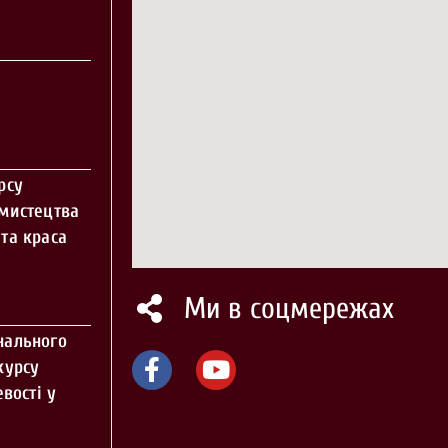
рсу
 мистецтва
та краса
Ми в соцмережах
нального
курсу
вості у