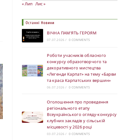
« Лип
Лис »
Останні Новини
ВІЧНА ПАМ’ЯТЬ ГЕРОЯМ
07.07.2026
/
0 COMMENTS
Роботи учасників обласного
конкурсу образотворчого та
декоративного мистецтва
«Легенди Карпат» на тему «Барви
та краса Карпатських вершин»
06.07.2026
/
0 COMMENTS
Оголошення про проведення
регіонального етапу
Всеукраїнського огляду-конкурсу
клубних закладів у сільській
місцевості у 2026 році
03.07.2026
/
0 COMMENTS