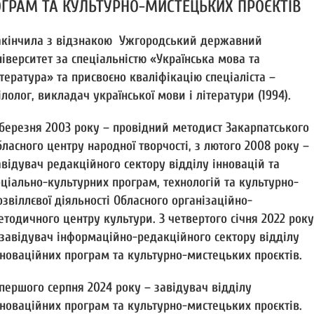
О
ГРАМ ТА КУЛЬТУРНО-МИСТЕЦЬКИХ
ПРО
ЄКТІВ
акінчила з відзнакою Ужгородський державний
ніверситет за спеціальністю «Українська мова та
ітература» та присвоєно кваліфікацію спеціаліста –
ілолог, викладач української мови і літератури (1994).
 березня 2003 року – провідний методист Закарпатського
бласного центру народної творчості, з лютого 2008 року –
авідувач редакційного сектору відділу інновацій та
оціально-культурних програм, технологій та культурно-
озвіллєвої діяльності Обласного організаційно-
етодичного центру культури. З четвертого січня 2022 року
 завідувач інформаційно-редакційного сектору відділу
нноваційних програм та культурно-мистецьких проєктів.
 першого серпня 2024 року – завідувач відділу
нноваційних
про
грам та культурно-мистецьких
про
єктів.