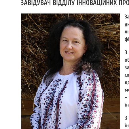
ЗАВІДУВАЧ ВІДДІЛУ ІННОВАЦІЙНИХ
ПР
З
у
л
ф
З
о
з
с
д
м
–
і
З
і