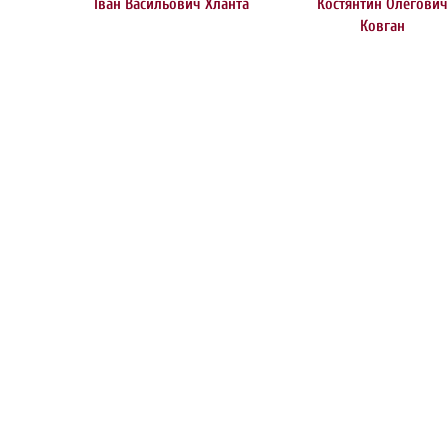
Іван Васильович Хланта
Костянтин Олегови
Ковган