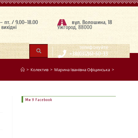
 – пт. / 9.00–18.00
вул. Волошина, 18
– вихідні
Ужгород, 88000
|
телефонуйте
+38(0312)61-60-33
>
Колектив
>
Марина Іванівна Офіцинська
>
Ми У Facebook