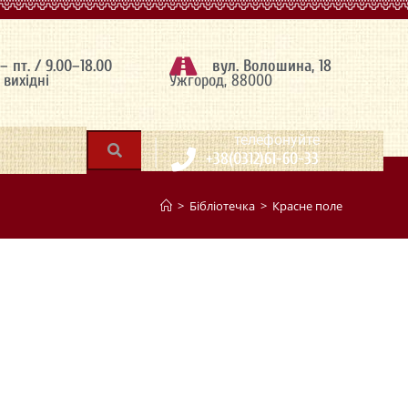
 – пт. / 9.00–18.00
вул. Волошина, 18
– вихідні
Ужгород, 88000
|
телефонуйте
+38(0312)61-60-33
>
Бібліотечка
>
Красне поле