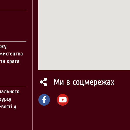
рсу
 мистецтва
та краса
Ми в соцмережах
нального
курсу
вості у