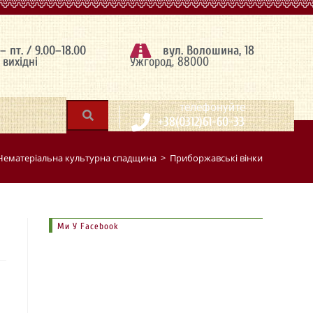
 – пт. / 9.00–18.00
вул. Волошина, 18
– вихідні
Ужгород, 88000
|
телефонуйте
+38(0312)61-60-33
Нематеріальна культурна спадщина
>
Приборжавські вінки
Ми У Facebook