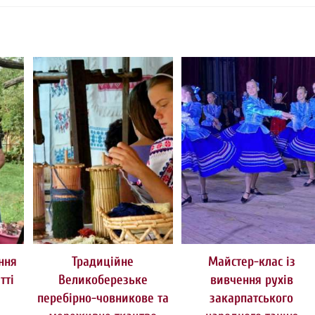
ння
Традиційне
Майстер-клас із
тті
Великоберезьке
вивчення рухів
перебірно-човникове та
закарпатського