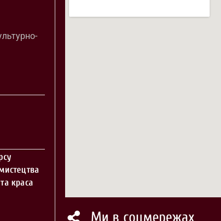
ультурно-
рсу
 мистецтва
та краса
Ми в соцмережах