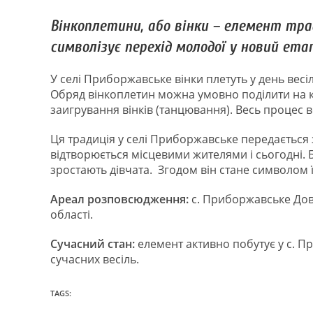
Вінкоплетини, або вінки – елемент трад
символізує перехід молодої у новий ета
У селі Приборжавське вінки плетуть у день весіл
Обряд вінкоплетин можна умовно поділити на кіл
заигрування вінків (танцювання). Весь процес 
Ця традиція у селі Приборжавське передається 
відтворюється місцевими жителями і сьогодні. Ба
зростають дівчата. Згодом він стане символом 
Ареал розповсюдження:
с. Приборжавське Довж
області.
Сучасний стан:
елемент активно побутує у с. 
сучасних весіль.
TAGS: