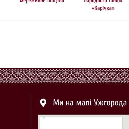
мереживне ткацтво
народного танцю
«Карічка»
Ми на мапі Ужгорода