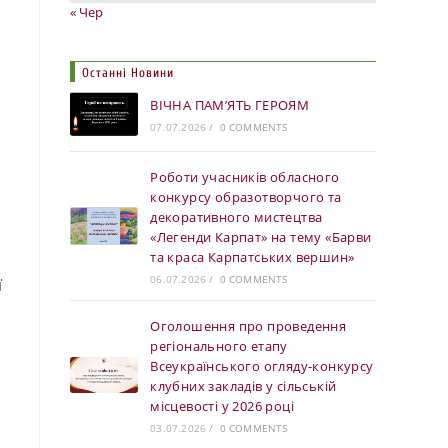
« Чер
Останні Новини
ВІЧНА ПАМ’ЯТЬ ГЕРОЯМ
.
07.07.2026
/
0 COMMENTS
Роботи учасників обласного
конкурсу образотворчого та
декоративного мистецтва
«Легенди Карпат» на тему «Барви
та краса Карпатських вершин»
06.07.2026
/
0 COMMENTS
ї
Оголошення про проведення
регіонального етапу
Всеукраїнського огляду-конкурсу
клубних закладів у сільській
місцевості у 2026 році
03.07.2026
/
0 COMMENTS