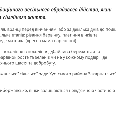
иційного весільного обрядового дійства, який
п сімейного життя.
ля, вранці перед вінчанням, або за декілька днів до події
ька етапів: різання барвінку, плетіння вінків та
веде маточка (хресна мама нареченої).
з покоління в покоління, дбайливо бережеться та
рвінок росте та зеленіє чи не у кожному подвір’ї, де
їхнього щастя та добробуту.
анської сільської ради Хустського району Закарпатсько
Приборжавське, вінки залишаються невід’ємною частиною