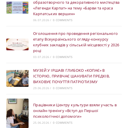
образотворчого та декоративного мистецтва
«Легенди Карпат» на тему «Барви та краса
Карпатських вершин»
06.07.2026
/
0 COMMENTS
Оголошення про проведення регіонального
етапу Всеукраїнського огляду-конкурсу
клубних закладів у сільській місцевості у 2026
році
03.07.2026
/
0 COMMENTS
МУЗЕЙ У ІРШАВІ ГЛИБОКО «КОПАЄ» В
ІСТОРІЮ, ПРИВЧАЄ ШАНУВАТИ ПРЕДКІВ,
ВИХОВУЄ ПОЧУТТЯ ПАТРІОТИЗМУ
29.06.2026
/
0 COMMENTS
Працівники Центру культури взяли участь в
онлайн-тренінгу «Вступ до Першої
психологічної допомоги»
25.06.2026
/
0 COMMENTS