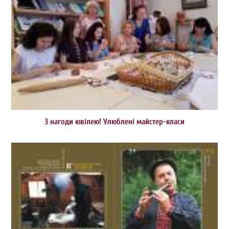
З нагоди ювілею! Улюблені майстер-класи