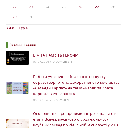
22
23
24
25
26
27
28
29
30
« Жов
Гру »
Останні Новини
ВІЧНА ПАМ’ЯТЬ ГЕРОЯМ
07.07.2026
/
0 COMMENTS
Роботи учасників обласного конкурсу
образотворчого та декоративного мистецтва
«Легенди Карпат» на тему «Барви та краса
Карпатських вершин»
06.07.2026
/
0 COMMENTS
Оголошення про проведення регіонального
етапу Всеукраїнського огляду-конкурсу
клубних закладів у сільській місцевості у 2026