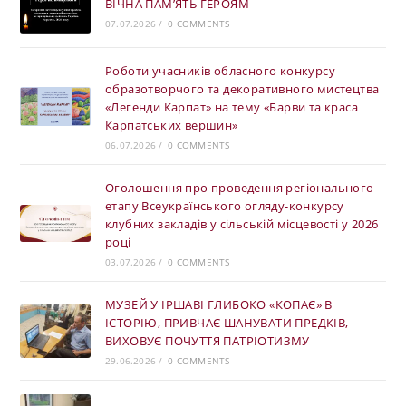
ВІЧНА ПАМ’ЯТЬ ГЕРОЯМ
07.07.2026
/
0 COMMENTS
Роботи учасників обласного конкурсу
образотворчого та декоративного мистецтва
«Легенди Карпат» на тему «Барви та краса
Карпатських вершин»
06.07.2026
/
0 COMMENTS
Оголошення про проведення регіонального
етапу Всеукраїнського огляду-конкурсу
клубних закладів у сільській місцевості у 2026
році
03.07.2026
/
0 COMMENTS
МУЗЕЙ У ІРШАВІ ГЛИБОКО «КОПАЄ» В
ІСТОРІЮ, ПРИВЧАЄ ШАНУВАТИ ПРЕДКІВ,
ВИХОВУЄ ПОЧУТТЯ ПАТРІОТИЗМУ
29.06.2026
/
0 COMMENTS