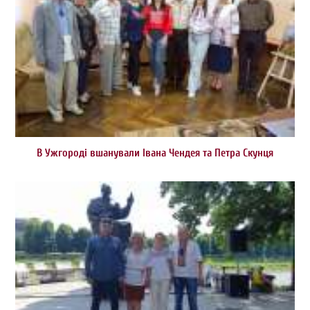
В Ужгороді вшанували Івана Чендея та Петра Скунця