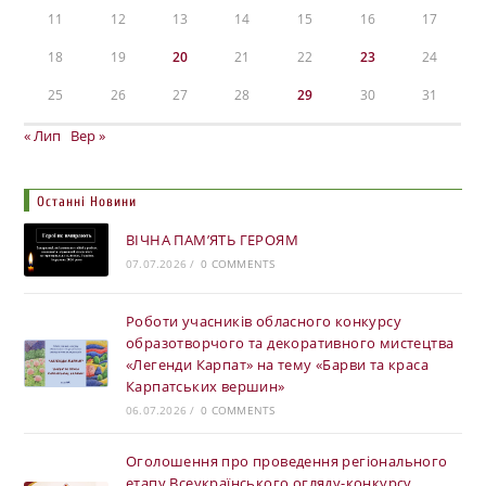
11
12
13
14
15
16
17
18
19
20
21
22
23
24
25
26
27
28
29
30
31
« Лип
Вер »
Останні Новини
ВІЧНА ПАМ’ЯТЬ ГЕРОЯМ
07.07.2026
/
0 COMMENTS
Роботи учасників обласного конкурсу
образотворчого та декоративного мистецтва
«Легенди Карпат» на тему «Барви та краса
Карпатських вершин»
06.07.2026
/
0 COMMENTS
Оголошення про проведення регіонального
етапу Всеукраїнського огляду-конкурсу