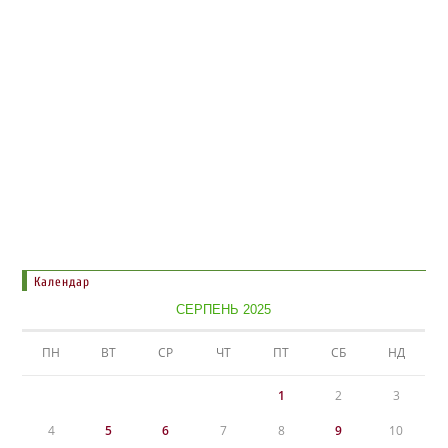
Календар
СЕРПЕНЬ 2025
ПН
ВТ
СР
ЧТ
ПТ
СБ
НД
1
2
3
4
5
6
7
8
9
10