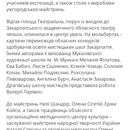
учасників експозиції, а також столи з виробами
ужгородських майстринь.
Відтак площа Театральна, поруч із входом до
Закарпатського академічного обласного театру
ляльок, опинилася в центрі уваги. На мольбертах –
картини переможців обласних конкурсів
здобувачів освіти мистецьких шкіл Закарпаття.
Їхніми авторами є вихованці Мукачівської
художньої школи ім. М. Мункачі Меланія Філатова,
Єва Бабич, Люсія Сішненко, Ксенія Чізмар, Соломія
Конак, Михайло Подлесник, Роксолана
Пивоварова, Ангеліна Бурч, Анастасія Захарова.
Драгівську школу мистецтв представила робота
Валерії Ларівон.
До майстринь Нелі Шандор, Олени Сігетій, Еріки
Койси, а також працівниць обласного
організаційно-методичного центру культури –
заслуженої майстрині народної творчості України
Наталії Стегури та провідної методистки Олени