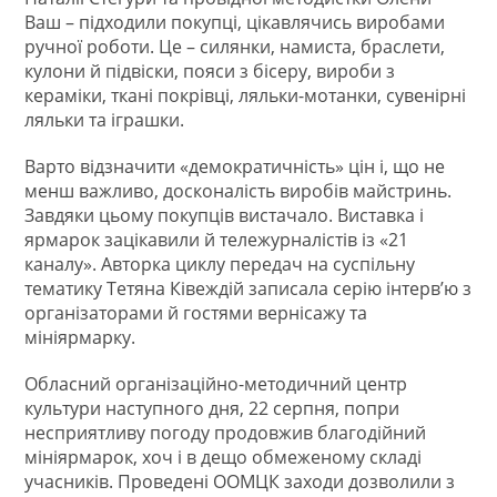
Ваш – підходили покупці, цікавлячись виробами
ручної роботи. Це – силянки, намиста, браслети,
кулони й підвіски, пояси з бісеру, вироби з
кераміки, ткані покрівці, ляльки-мотанки, сувенірні
ляльки та іграшки.
Варто відзначити «демократичність» цін і, що не
менш важливо, досконалість виробів майстринь.
Завдяки цьому покупців вистачало. Виставка і
ярмарок зацікавили й тележурналістів із «21
каналу». Авторка циклу передач на суспільну
тематику Тетяна Ківеждій записала серію інтерв’ю з
організаторами й гостями вернісажу та
мініярмарку.
Обласний організаційно-методичний центр
культури наступного дня, 22 серпня, попри
несприятливу погоду продовжив благодійний
мініярмарок, хоч і в дещо обмеженому складі
учасників. Проведені ООМЦК заходи дозволили з