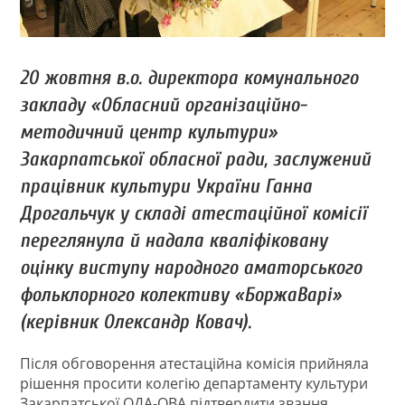
20 жовтня в.о. директора комунального
закладу «Обласний організаційно-
методичний центр культури»
Закарпатської обласної ради, заслужений
працівник культури України Ганна
Дрогальчук у складі атестаційної комісії
переглянула й надала кваліфіковану
оцінку виступу народного аматорського
фольклорного колективу «БоржаВарі»
(керівник Олександр Ковач).
Після обговорення атестаційна комісія прийняла
рішення просити колегію департаменту культури
Закарпатської ОДА-ОВА підтвердити звання