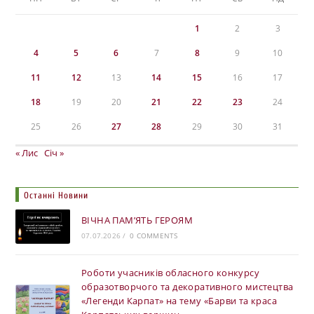
1
2
3
4
5
6
7
8
9
10
11
12
13
14
15
16
17
18
19
20
21
22
23
24
25
26
27
28
29
30
31
« Лис
Січ »
Останні Новини
ВІЧНА ПАМ’ЯТЬ ГЕРОЯМ
07.07.2026
/
0 COMMENTS
Роботи учасників обласного конкурсу
образотворчого та декоративного мистецтва
«Легенди Карпат» на тему «Барви та краса