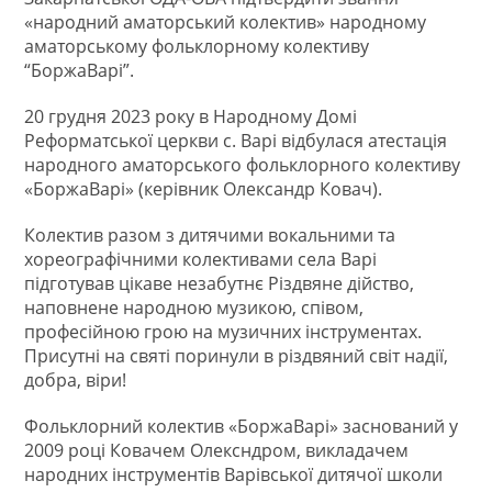
«народний аматорський колектив» народному
аматорському фольклорному колективу
“БоржаВарі”.
20 грудня 2023 року в Народному Домі
Реформатської церкви с. Варі відбулася атестація
народного аматорського фольклорного колективу
«БоржаВарі» (керівник Олександр Ковач).
Колектив разом з дитячими вокальними та
хореографічними колективами села Варі
підготував цікаве незабутнє Різдвяне дійство,
наповнене народною музикою, співом,
професійною грою на музичних інструментах.
Присутні на святі поринули в різдвяний світ надії,
добра, віри!
Фольклорний колектив «БоржаВарі» заснований у
2009 році Ковачем Олексндром, викладачем
народних інструментів Варівської дитячої школи