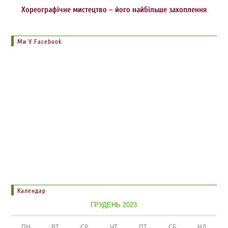
Хореографічне мистецтво – його найбільше захоплення
Ми У Facebook
Календар
ГРУДЕНЬ 2023
ПН
ВТ
СР
ЧТ
ПТ
СБ
НД