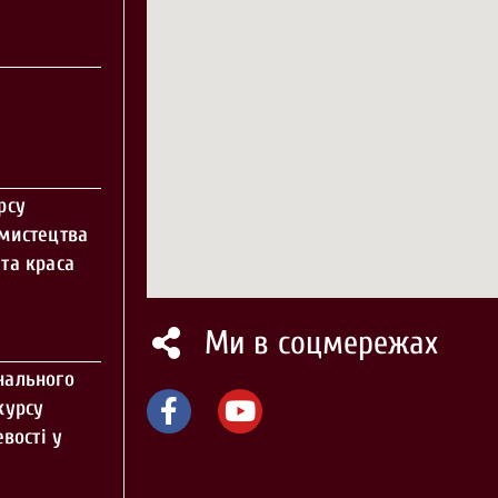
рсу
 мистецтва
та краса
Ми в соцмережах
нального
курсу
вості у