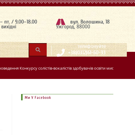
 – пт. / 9.00–18.00
вул. Волошина, 18
– вихідні
Ужгород, 88000
|
телефонуйте
+38(0312)61-60-33
едення Конкурсу солістів-вокалістів здобувачів освіти мистецьких шкі
Ми У Facebook