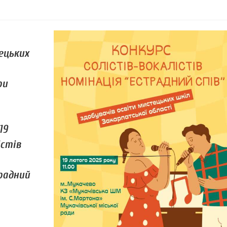
ецьких
ри
19
істів
радний