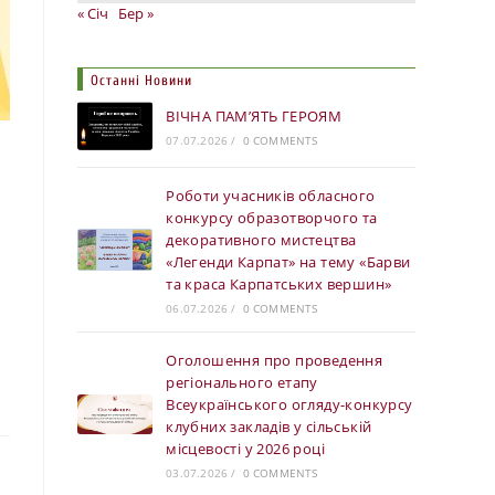
« Січ
Бер »
Останні Новини
ВІЧНА ПАМ’ЯТЬ ГЕРОЯМ
07.07.2026
/
0 COMMENTS
Роботи учасників обласного
конкурсу образотворчого та
декоративного мистецтва
«Легенди Карпат» на тему «Барви
та краса Карпатських вершин»
06.07.2026
/
0 COMMENTS
Оголошення про проведення
регіонального етапу
Всеукраїнського огляду-конкурсу
клубних закладів у сільській
місцевості у 2026 році
03.07.2026
/
0 COMMENTS