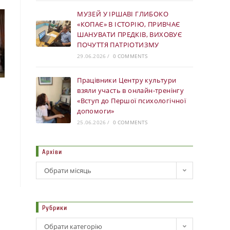
МУЗЕЙ У ІРШАВІ ГЛИБОКО
«КОПАЄ» В ІСТОРІЮ, ПРИВЧАЄ
ШАНУВАТИ ПРЕДКІВ, ВИХОВУЄ
ПОЧУТТЯ ПАТРІОТИЗМУ
29.06.2026
/
0 COMMENTS
Працівники Центру культури
взяли участь в онлайн-тренінгу
«Вступ до Першої психологічної
допомоги»
25.06.2026
/
0 COMMENTS
Архіви
Обрати місяць
Рубрики
Обрати категорію