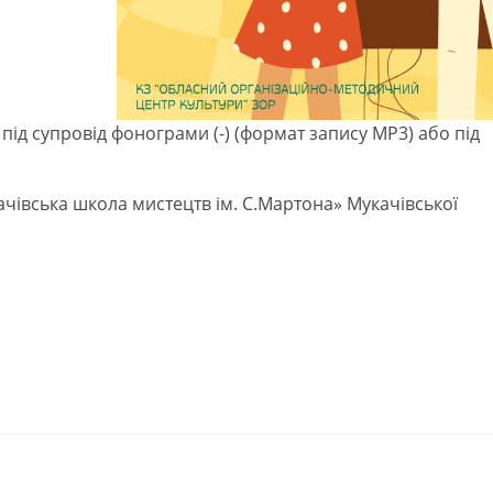
під супровід фонограми (-) (формат запису МР3) або під
чівська школа мистецтв ім. С.Мартона» Мукачівської