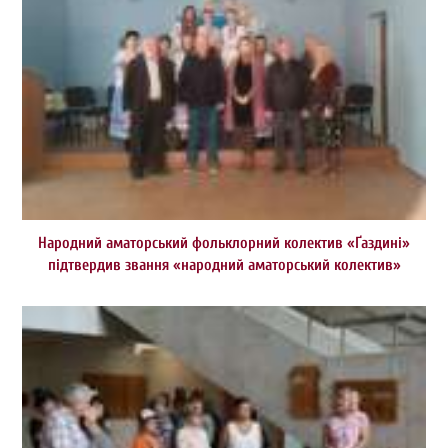
Народний аматорський фольклорний колектив «Ґаздині»
підтвердив звання «народний аматорський колектив»