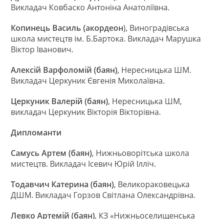
Викладач Ковбаско Антоніна Анатоліївна.
Копинець Василь (акордеон
), Виноградівська
школа мистецтв ім. Б.Бартока. Викладач Марушка
Віктор Іванович.
Алексій Варфоломій (баян)
, Нересницька ШМ.
Викладач Церкуник Євгенія Миколаївна.
Церкуник Валерій (баян)
, Нересницька ШМ,
викладач Церкуник Вікторія Вікторівна.
Дипломанти
Самусь Артем (баян)
, Нижньоворітська школа
мистецтв. Викладач Ісевич Юрій Ілліч.
Тодавчич Катерина (баян)
, Великораковецька
ДШМ. Викладач Горзов Світлана Олександрівна.
Левко Артемій (баян)
, КЗ «Нижньоселищенська