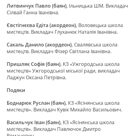
Литвинчук Павло (баян)
, Ільницька ШМ. Викладач
Сілвай Ганна Іванівна.
Євстігнєєва Едіта (акордеон)
, Воловецька школа
мистецтв. Викладач Глуханюк Наталія Іванівна.
Сакаль Данило (акордеон)
, Свалявська школа
мистецтв. Викладач Фізер Світлана Іванівна.
Пришляк Софія (баян)
, КЗ «Ужгородська школа
мистецтв» Ужгородської міської ради, викладач
Ладжун Оксана Петрівна.
Подяки
Боднарюк Руслан (баян)
, КЗ «Ясінянська школа
мистецтв». Викладач Кувік Михайло Васильович.
Васильчук Іван (баян)
, КЗ «Ясінянська школа
мистецтв». Викладач Павлючок Дмитро
Романович.