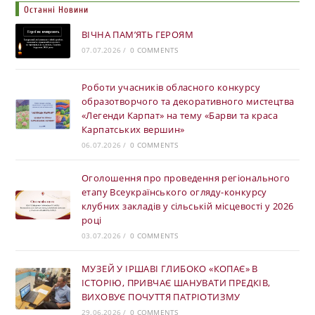
Останні Новини
ВІЧНА ПАМ’ЯТЬ ГЕРОЯМ
07.07.2026
/
0 COMMENTS
Роботи учасників обласного конкурсу
образотворчого та декоративного мистецтва
«Легенди Карпат» на тему «Барви та краса
Карпатських вершин»
06.07.2026
/
0 COMMENTS
Оголошення про проведення регіонального
етапу Всеукраїнського огляду-конкурсу
клубних закладів у сільській місцевості у 2026
році
03.07.2026
/
0 COMMENTS
МУЗЕЙ У ІРШАВІ ГЛИБОКО «КОПАЄ» В
ІСТОРІЮ, ПРИВЧАЄ ШАНУВАТИ ПРЕДКІВ,
ВИХОВУЄ ПОЧУТТЯ ПАТРІОТИЗМУ
29.06.2026
/
0 COMMENTS