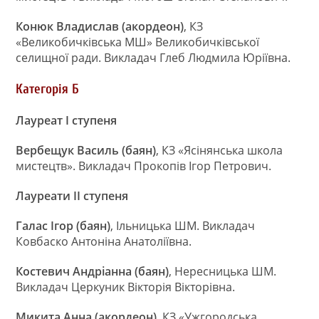
Конюк Владислав (акордеон)
, КЗ
«Великобичківська МШ» Великобичківської
селищної ради. Викладач Глеб Людмила Юріївна.
Категорія Б
Лауреат І ступеня
Вербещук Василь (баян)
, КЗ «Ясінянська школа
мистецтв». Викладач Прокопів Ігор Петрович.
Лауреати ІІ ступеня
Галас Ігор (баян)
, Ільницька ШМ. Викладач
Ковбаско Антоніна Анатоліївна.
Костевич Андріанна (баян)
, Нересницька ШМ.
Викладач Церкуник Вікторія Вікторівна.
Микита Анна (акордеон),
КЗ «Ужгородська