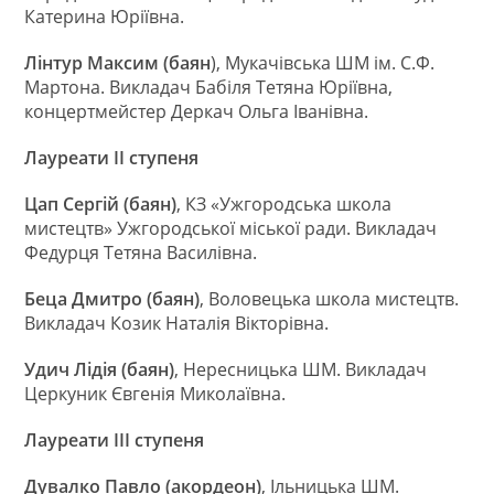
Катерина Юріївна.
Лінтур Максим (баян
), Мукачівська ШМ ім. С.Ф.
Мартона. Викладач Бабіля Тетяна Юріївна,
концертмейстер Деркач Ольга Іванівна.
Лауреати ІІ ступеня
Цап Сергій (баян)
, КЗ «Ужгородська школа
мистецтв» Ужгородської міської ради. Викладач
Федурця Тетяна Василівна.
Беца Дмитро (баян)
, Воловецька школа мистецтв.
Викладач Козик Наталія Вікторівна.
Удич Лідія (баян)
, Нересницька ШМ. Викладач
Церкуник Євгенія Миколаївна.
Лауреати ІІІ ступеня
Дувалко Павло (акордеон)
, Ільницька ШМ.