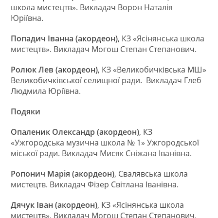
школа мистецтв». Викладач Ворон Наталія
Юріївна.
Попадич Іванна (акордеон)
, КЗ «Ясінянська школа
мистецтв». Викладач Могош Степан Степанович.
Ролюк Лев (акордеон)
, КЗ «Великобичківська МШ»
Великобичківської селищної ради. Викладач Глеб
Людмила Юріївна.
Подяки
Опаленик Олександр (акордеон)
, КЗ
«Ужгородська музична школа № 1» Ужгородської
міської ради. Викладач Мисяк Сніжана Іванівна.
Ропонич Марія (акордеон)
, Свалявська школа
мистецтв. Викладач Фізер Світлана Іванівна.
Дячук Іван (акордеон)
, КЗ «Ясінянська школа
мистецтв». Викладач Могош Степан Степанович.