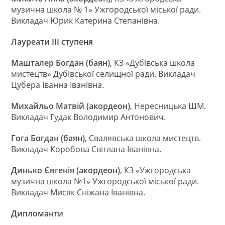
музична школа № 1» Ужгородської міської ради.
Викладач Юрик Катерина Степанівна.
Лауреати ІІІ ступеня
Машталер Богдан (баян)
, КЗ «Дубівська школа
мистецтв» Дубівської селищної ради. Викладач
Цубера Іванна Іванівна.
Михайльо Матвій (акордеон)
, Нересницька ШМ.
Викладач Гудак Володимир Антонович.
Гога Богдан (баян)
, Свалявська школа мистецтв.
Викладач Коробова Світлана Іванівна.
Динько Євгенія (акордеон)
, КЗ «Ужгородська
музична школа №1» Ужгородської міської ради.
Викладач Мисяк Сніжана Іванівна.
Дипломанти