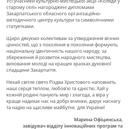
Усі учасники культурно-мистецької акції «Коляди у
старому селі» нагороджені дипломами
Закарпатського обласного організаційно-
методичного центру культури та символічними
статуетками.
Щиро дякуємо колективам за утвердження вічних
цінностей, що з покоління в покоління формують
національну ідентичність нашого народу, за
збереження й розвиток народного мистецтва,
виховання молоді на кращих зразках духовної
спадщини Закарпаття.
Нехай світле свято Різдва Христового наповнить
наші серця теплом, любов’ю та єдністю. Хай у
кожній родині панують мир і злагода, а віра у
краще надихає нас на добрі вчинки, дарує наснагу
та надію на щасливе майбутнє для України!
Марина Офіцинська,
завідувач відділу інноваційних програм та