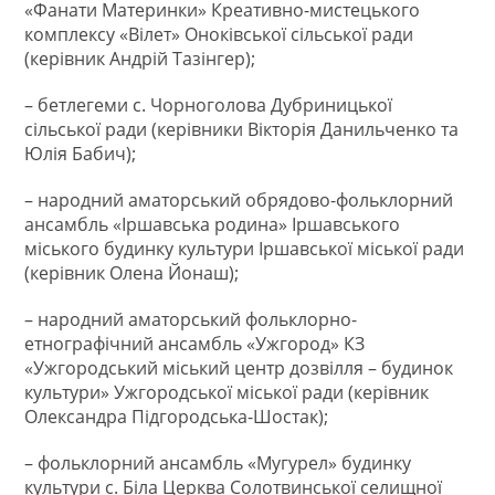
«Фанати Материнки» Креативно-мистецького
комплексу «Вілет» Оноківської сільської ради
(керівник Андрій Тазінгер);
– бетлегеми с. Чорноголова Дубриницької
сільської ради (керівники Вікторія Данильченко та
Юлія Бабич);
– народний аматорський обрядово-фольклорний
ансамбль «Іршавська родина» Іршавського
міського будинку культури Іршавської міської ради
(керівник Олена Йонаш);
– народний аматорський фольклорно-
етнографічний ансамбль «Ужгород» КЗ
«Ужгородський міський центр дозвілля – будинок
культури» Ужгородської міської ради (керівник
Олександра Підгородська-Шостак);
– фольклорний ансамбль «Мугурел» будинку
культури с. Біла Церква Солотвинської селищної