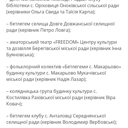
бібліотеки с. Оріховиця Оноківської сільської ради
(керівники Ольга Свида та Таїсія Карпа);
– бетлегем селища Довге Довжанської селищної
ради (керівник Петро Ловга);
– аматорський театр «FREEDOM» Центру культури
та дозвілля Берегівської міської ради (керівник Інна
Буяновська);
– фольклорний колектив «Бетлегеми с. Макарьово»
будинку культури с. Макарьово Мукачівської
міської ради (керівник Надія Лазар);
– колядницька група будинку культури с.
Костилівка Рахівської міської ради (керівник Віра
Ковач);
– бетлегем клубу с. Анталовці Середнянської
селищної ради (керівник Володимир Вербовські);