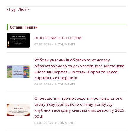
« Гру
Лют »
Останні Новини
ВІЧНА ПАМ’ЯТЬ ГЕРОЯМ
07.07.2026
/
0 COMMENTS
Роботи учасників обласного конкурсу
образотворчого та декоративного мистецтва
«Легенди Карпат» на тему «Барви та краса
Карпатських вершин»
06.07.2026
/
0 COMMENTS
Оголошення про проведення регіонального
етапу Всеукраїнського огляду-конкурсу
клубних закладів у сільській місцевості у 2026
році
03.07.2026
/
0 COMMENTS