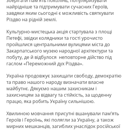
зберігати пам’ять поколінь, популяризувати
найрідніше та підтримувати сучасних Героїв,
завдяки яким сьогодні є можливість святкувати
Різдво на рідній землі.
Культурно-мистецька акція стартувала з площі
Петефі, звідки колядники та гості урочисто
пройшлися центральними вулицями міста до
Закарпатського музею народної архітектури та
побуту, де й відбулося неповторне дійство під
гаслом «Переможний дух Різдва».
Україна продовжує захищати свободу, демократію
та право нашого народу визначати власне
майбутнє. Дякуємо нашим захисникам і
захисницям за відвагу та стійкість, за щоденну
працю, яка робить Україну сильнішою.
Хвилиною мовчання присутні вшанували пам’ять
Героїв і Героїнь, які полягли за Україну, а також
мирних мешканців, загиблих унаслідок російської