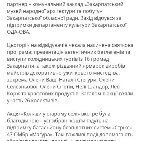
партнер – комунальний заклад «Закарпатський
музей народної архітектури та побуту»
Закарпатської обласної ради. Захід відбувся за
підтримки департаменту культури Закарпатської
ОДА-ОВА.
Цьогоріч на відвідувачів чекала насичена святкова
програма: презентація автентичних бетлегемів та
виступи колядницьких гуртів із 16 громад
Закарпаття, а також різдвяний ярмарок виробів
майстрів декоративно-ужиткового мистецтва,
зокрема Олени Ваш, Наталії Стегури, Олени
Селезньової, Олени Сігетій, Нелі Шандор, Лесі
Корж та крафтових продуктів. Загалом в акції взяли
участь 26 колективів.
Акція «Коляди у старому селі» вкотре була
благодійною – усі зібрані кошти підуть на
підтримку батальйону безпілотних систем «Стрікс»
47 ОМБр «Маґура». Такі важливі події допомагають