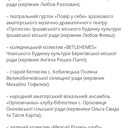
ради (керівник Любов Разлован);
– театральний гурток «Повір у себе» зразкового
аматорського музично-драматичного театру
«Пролісок» Іршавського міського будинку культури
Іршавської міської ради (керівник Любов Філеш);
– колядницький колектив «BETLEHEMES»
Чомського будинку культури Берегівської міської
ради (керівник Ангела Решко-Папп);
– старий бетлегем с. Кобилецька Поляна
Великобичківської селищної ради (керівник
Михайло Тофелюк);
– народний аматорський вокальний ансамбль
«Оріховчанка» клубу-бібліотеки с. Оріховиця
Оноківської сільської ради (керівники Ольга Свида
та Таїсія Карпа);
– дитячий колектив «Мелодії Різдва» клубу-