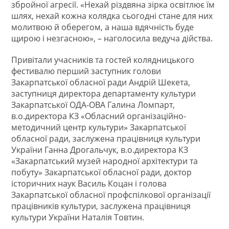
збройної агресії. «Нехай різдвяна зірка освітлює їм
шлях, нехай кожна колядка сьогодні стане для них
молитвою й оберегом, а наша вдячність буде
щирою і незгасною», – наголосила ведуча дійства.
Привітали учасників та гостей колядницького
фестивалю перший заступник голови
Закарпатської обласної ради Андрій Шекета,
заступниця директора департаменту культури
Закарпатської ОДА-ОВА Галина Ломпарт,
в.о.директора КЗ «Обласний організаційно-
методичний центр культури» Закарпатської
обласної ради, заслужена працівниця культури
України Ганна Дрогальчук, в.о.директора КЗ
«Закарпатський музей народної архітектури та
побуту» Закарпатської обласної ради, доктор
історичних наук Василь Коцан і голова
Закарпатської обласної профспілкової організації
працівників культури, заслужена працівниця
культури України Наталія Товтин.