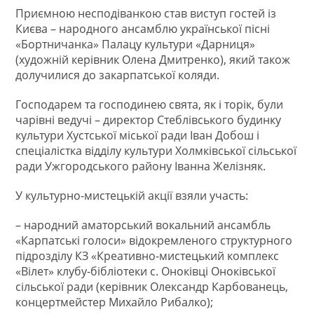
Приємною несподіванкою став виступ гостей із
Києва – народного ансамблю української пісні
«Бортничанка» Палацу культури «Дарниця»
(художній керівник Олена Дмитренко), який також
долучилися до закарпатської коляди.
Господарем та господинею свята, як і торік, були
чарівні ведучі – директор Стеблівського будинку
культури Хустської міської ради Іван Добош і
спеціалістка відділу культури Холмківської сільської
ради Ужгородського району Іванна Желізняк.
У культурно-мистецькій акції взяли участь:
– народний аматорський вокальний ансамбль
«Карпатські голоси» відокремленого структурного
підрозділу КЗ «Креативно-мистецький комплекс
«Вілет» клубу-бібліотеки с. Оноківці Оноківської
сільської ради (керівник Олександр Карбованець,
концертмейстер Михайло Рибалко);