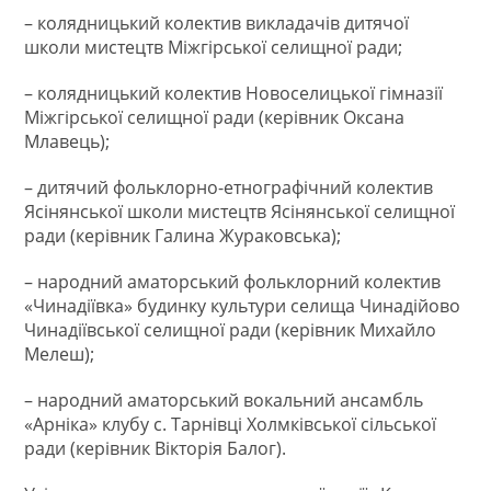
– колядницький колектив викладачів дитячої
школи мистецтв Міжгірської селищної ради;
– колядницький колектив Новоселицької гімназії
Міжгірської селищної ради (керівник Оксана
Млавець);
– дитячий фольклорно-етнографічний колектив
Ясінянської школи мистецтв Ясінянської селищної
ради (керівник Галина Жураковська);
– народний аматорський фольклорний колектив
«Чинадіївка» будинку культури селища Чинадійово
Чинадіївської селищної ради (керівник Михайло
Мелеш);
– народний аматорський вокальний ансамбль
«Арніка» клубу с. Тарнівці Холмківської сільської
ради (керівник Вікторія Балог).