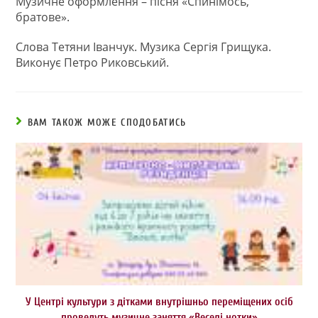
Музичне оформлення – пісня «Спинімось,
братове».
Слова Тетяни Іванчук. Музика Сергія Грищука.
Виконує Петро Риковський.
ВАМ ТАКОЖ МОЖЕ СПОДОБАТИСЬ
У Центрі культури з дітками внутрішньо переміщених осіб
проведуть музичне заняття «Веселі нотки»