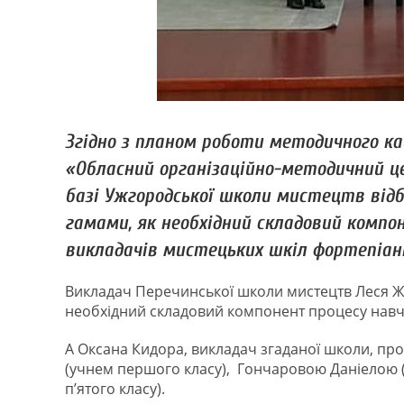
Згідно з планом роботи методичного ка
«Обласний організаційно-методичний це
базі Ужгородської школи мистецтв від
гамами, як необхідний складовий компо
викладачів мистецьких шкіл фортепіанн
Викладач Перечинської школи мистецтв Леся Же
необхідний складовий компонент процесу навча
А Оксана Кидора, викладач згаданої школи, пр
(учнем першого класу), Гончаровою Даніелою 
п’ятого класу).