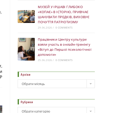
МУЗЕЙ У ІРШАВІ ГЛИБОКО
,
«КОПАЄ» В ІСТОРІЮ, ПРИВЧАЄ
ШАНУВАТИ ПРЕДКІВ, ВИХОВУЄ
ПОЧУТТЯ ПАТРІОТИЗМУ
29.06.2026
/
0 COMMENTS
Працівники Центру культури
взяли участь в онлайн-тренінгу
«Вступ до Першої психологічної
допомоги»
25.06.2026
/
0 COMMENTS
т,
ти
Архіви
Р
Обрати місяць
Рубрики
Обрати категорію