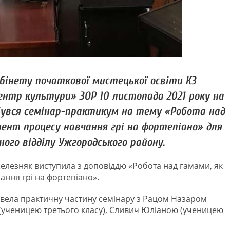
бінету початкової мистецької освіти КЗ
нтр культури» ЗОР 10 листопада 2021 року на
бувся семінар-практикум на тему «Робота над
нент процесу навчання грі на фортепіано» для
ого відділу Ужгородського району.
лезняк виступила з доповіддю «Робота над гамами, як
ння грі на фортепіано».
овела практичну частину семінару з Рацом Назаром
(ученицею третього класу), Сливич Юліаною (ученицею