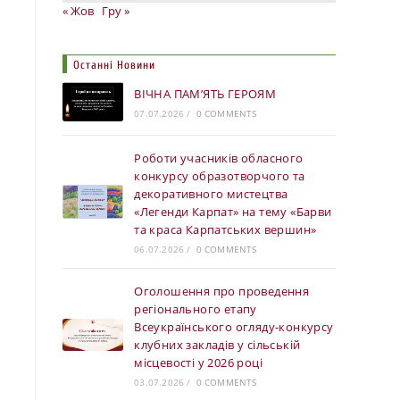
« Жов
Гру »
Останні Новини
ВІЧНА ПАМ’ЯТЬ ГЕРОЯМ
07.07.2026
/
0 COMMENTS
Роботи учасників обласного
конкурсу образотворчого та
декоративного мистецтва
«Легенди Карпат» на тему «Барви
та краса Карпатських вершин»
06.07.2026
/
0 COMMENTS
Оголошення про проведення
регіонального етапу
Всеукраїнського огляду-конкурсу
клубних закладів у сільській
місцевості у 2026 році
03.07.2026
/
0 COMMENTS