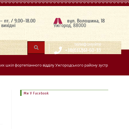
 – пт. / 9.00–18.00
вул. Волошина, 18
– вихідні
Ужгород, 88000
|
телефонуйте
+38(0312)61-60-33
их шкіл фортепіанного відділу Ужгородського району зустрілися на сем
Ми У Facebook