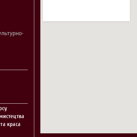
ультурно-
рсу
 мистецтва
та краса