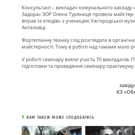
Консультант – викладач комунального закладу 
Задора» ЗОР Олена Туряниця провела майстер-к
вправ та етюдів» з ученицею Ужгородської музи
Анталовці.
Фортепіанну техніку слід розглядати в органіч
майстерності. Тому в роботі над гамами мало ро
У роботі семінару взяли участь 70 викладачів. 
підготовки та проведення семінару практикуму.
завіду
КЗ «Об
ВАМ ТАКОЖ МОЖЕ СПОДОБАТИСЬ