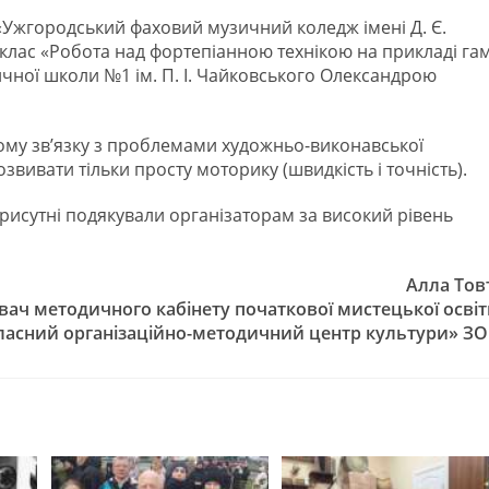
«Ужгородський фаховий музичний коледж імені Д. Є.
лас «Робота над фортепіанною технікою на прикладі гам
чної школи №1 ім. П. І. Чайковського Олександрою
ному зв’язку з проблемами художньо-виконавської
звивати тільки просту моторику (швидкість і точність).
Присутні подякували організаторам за високий рівень
Алла Тов
вач методичного кабінету початкової мистецької осві
ласний організаційно-методичний центр культури» ЗО