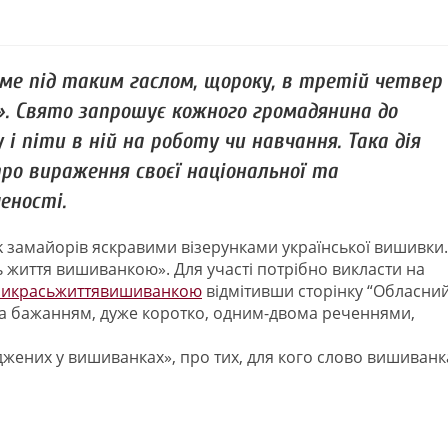
аме під таким гаслом, щороку, в третій четвер
. Свято запрошує кожного громадянина до
і піти в ній на роботу чи навчання. Така дія
ро вираження своєї національної та
ченості.
k замайорів яскравими візерунками української вишивки.
 життя вишиванкою». Для участі потрібно викласти на
икрасьжиттявишиванкою
відмітивши сторінку “Обласни
за бажанням, дуже коротко, одним-двома реченнями,
оджених у вишиванках», про тих, для кого слово вишиванк