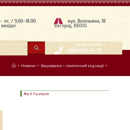
 – пт. / 9.00–18.00
вул. Волошина, 18
– вихідні
Ужгород, 88000
|
телефонуйте
+38(0312)61-60-33
>
Новини
>
Вишиванка – генетичний код нації
>
Ми У Facebook