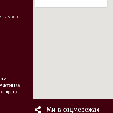
ультурно-
рсу
 мистецтва
та краса
Ми в соцмережах