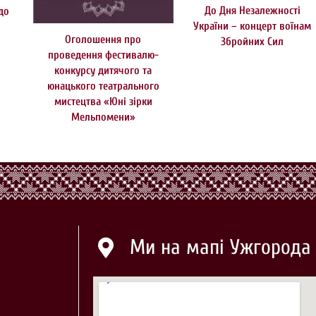
До Дня Незалежності
до
України – концерт воїнам
Оголошення про
Збройних Сил
проведення фестивалю-
конкурсу дитячого та
юнацького театрального
мистецтва «Юні зірки
Мельпомени»
Ми на мапі Ужгорода