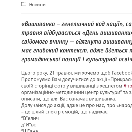
Новини
«Вишиванка – генетичний код нації», с
травня відбувається «День вишиванки»
свідомого вчинку — одягнути вишиванку 
має глибокий контекст, адже йдеться п
громадянської позиції і культурної осві
Цього року, 21 травня, ми хочемо щоб Faceboo
Пропонуємо Вам долучитися до акції «Прикрась
своїй сторінці фото у вишиванці з хештегом
#пр
організаційно-методичний центр культури” та 
описати, що для Вас означає вишиванка.
Долучайся до акції, адже це про нас, про «нар
– це цілий спектр емоцій, що надихає:
“В”елич
д”И”во
“Ш”ана