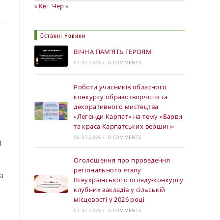
« Кві
Чер »
Останні Новини
ВІЧНА ПАМ’ЯТЬ ГЕРОЯМ
07.07.2026
/
0 COMMENTS
Роботи учасників обласного
конкурсу образотворчого та
декоративного мистецтва
«Легенди Карпат» на тему «Барви
та краса Карпатських вершин»
06.07.2026
/
0 COMMENTS
й
Оголошення про проведення
регіонального етапу
а
Всеукраїнського огляду-конкурсу
клубних закладів у сільській
місцевості у 2026 році
03.07.2026
/
0 COMMENTS