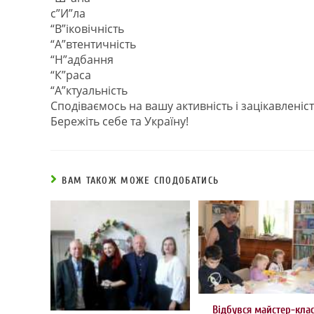
с”И”ла
“В”іковічність
“А”втентичність
“Н”адбання
“К”раса
“А”ктуальність
Сподіваємось на вашу активність і зацікавленіс
Бережіть себе та Україну!
ВАМ ТАКОЖ МОЖЕ СПОДОБАТИСЬ
Відбувся майстер-клас