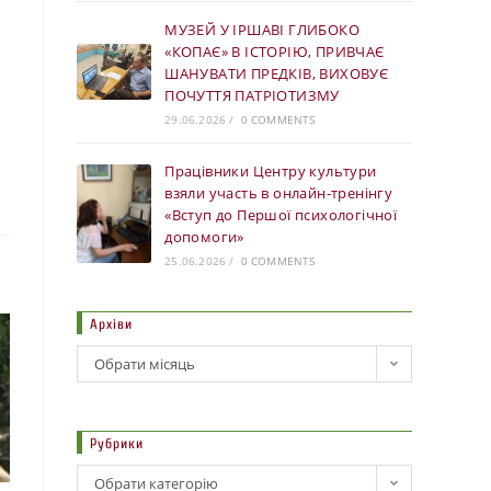
МУЗЕЙ У ІРШАВІ ГЛИБОКО
«КОПАЄ» В ІСТОРІЮ, ПРИВЧАЄ
ШАНУВАТИ ПРЕДКІВ, ВИХОВУЄ
ПОЧУТТЯ ПАТРІОТИЗМУ
29.06.2026
/
0 COMMENTS
Працівники Центру культури
взяли участь в онлайн-тренінгу
«Вступ до Першої психологічної
допомоги»
25.06.2026
/
0 COMMENTS
Архіви
Обрати місяць
Рубрики
Обрати категорію