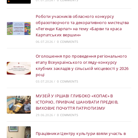
07.07.2026
/
0 COMMENTS
Роботи учасників обласного конкурсу
образотворчого та декоративного мистецтва
«Легенди Карпат» на тему «Барви та краса
Карпатських вершин»
06.07.2026
/
0 COMMENTS
Оголошення про проведення регіонального
етапу Всеукраїнського огляду-конкурсу
клубних закладів у сільській місцевості у 2026
році
03.07.2026
/
0 COMMENTS
МУЗЕЙ У ІРШАВІ ГЛИБОКО «КОПАЄ» В
ІСТОРІЮ, ПРИВЧАЄ ШАНУВАТИ ПРЕДКІВ,
ВИХОВУЄ ПОЧУТТЯ ПАТРІОТИЗМУ
29.06.2026
/
0 COMMENTS
Працівники Центру культури взяли участь в