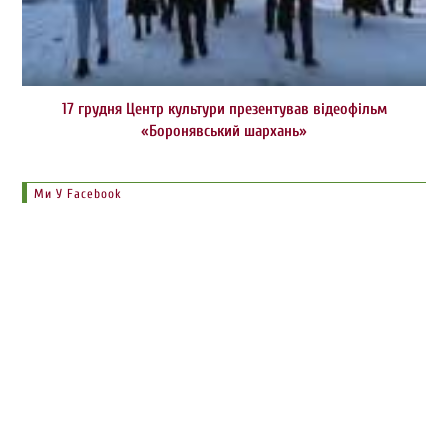
17 грудня Центр культури презентував відеофільм
«Боронявський шархань»
Ми У Facebook