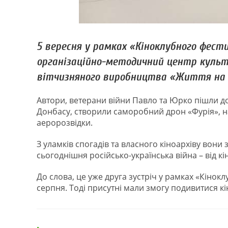
5 вересня у рамках «Кіноклубного фести
організаційно-методичний центр культу
вітчизняного виробництва «Життя на 
Автори, ветерани війни Павло та Юрко пішли д
Донбасу, створили саморобний дрон «Фурія», на
аеророзвідки.
З уламків спогадів та власного кіноархіву вони 
сьогоднішня російсько-українська війна – від кі
До слова, це уже друга зустріч у рамках «Кіно
серпня. Тоді присутні мали змогу подивитися кі