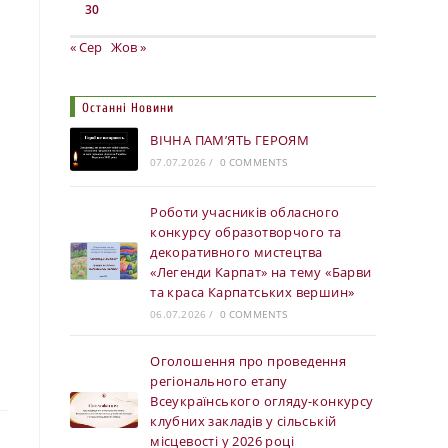
30
« Сер
Жов »
Останні Новини
ВІЧНА ПАМ’ЯТЬ ГЕРОЯМ
07.07.2026
/
0 COMMENTS
Роботи учасників обласного
конкурсу образотворчого та
декоративного мистецтва
«Легенди Карпат» на тему «Барви
та краса Карпатських вершин»
06.07.2026
/
0 COMMENTS
Оголошення про проведення
регіонального етапу
Всеукраїнського огляду-конкурсу
клубних закладів у сільській
місцевості у 2026 році