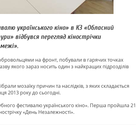
валю українського кіно» в КЗ «Обласний
ри» відбувся перегляд кінострічки
межі».
обровольцями на фронт, побували в гарячих точках
зву якого зараз носить один з найкращих підрозділів
зібрали мозаїку причин та наслідків, з яких складається
нця 2013 року до сьогодні.
клубного фестивалю українського кіно». Перша пройшла 21
нострічку «День Незалежності».