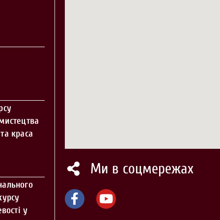
рсу
 мистецтва
та краса
Ми в соцмережах
нального
курсу
вості у