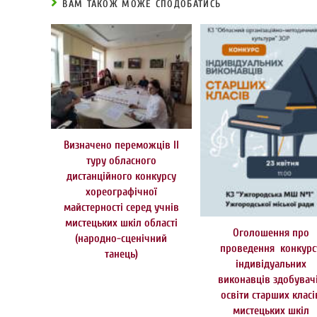
ВАМ ТАКОЖ МОЖЕ СПОДОБАТИСЬ
Визначено переможців ІІ
туру обласного
дистанційного конкурсу
хореографічної
майстерності серед учнів
мистецьких шкіл області
Оголошення про
(народно-сценічний
проведення конкурс
танець)
індивідуальних
виконавців здобувач
освіти старших класі
мистецьких шкіл