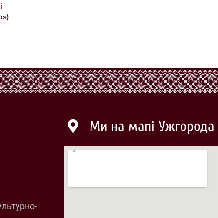
і
о»)
Ми на мапі Ужгорода
ультурно-