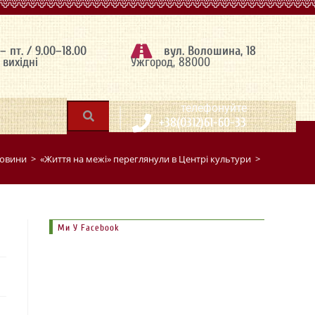
 – пт. / 9.00–18.00
вул. Волошина, 18
– вихідні
Ужгород, 88000
|
телефонуйте
+38(0312)61-60-33
овини
>
«Життя на межі» переглянули в Центрі культури
>
Ми У Facebook