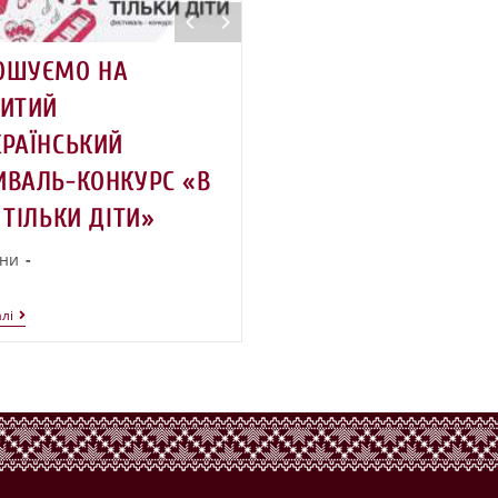
ОШУЄМО НА
РИТИЙ
КРАЇНСЬКИЙ
ИВАЛЬ-КОНКУРС «В
 ТІЛЬКИ ДІТИ»
ни
лі