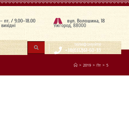
 – пт. / 9.00–18.00
вул. Волошина, 18
– вихідні
Ужгород, 88000
|
телефонуйте
+38(0312)61-60-33
>
2019
>
Пт
>
5