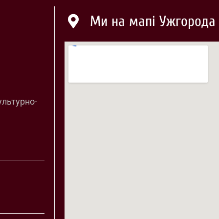
Ми на мапі Ужгорода
ультурно-