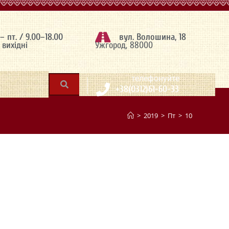
 – пт. / 9.00–18.00
вул. Волошина, 18
– вихідні
Ужгород, 88000
|
телефонуйте
+38(0312)61-60-33
>
2019
>
Пт
>
10