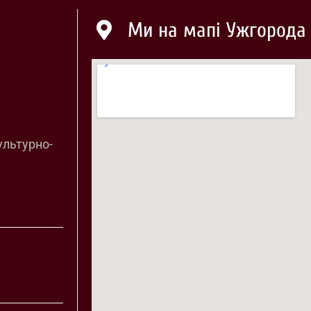
Ми на мапі Ужгорода
ультурно-