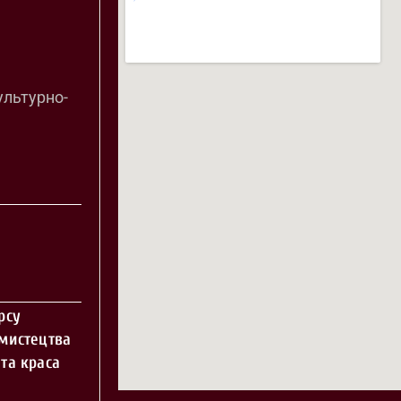
ультурно-
рсу
 мистецтва
та краса