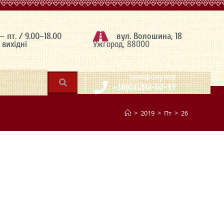
 – пт. / 9.00–18.00
вул. Волошина, 18
– вихідні
Ужгород, 88000
|
телефонуйте
+38(0312)61-60-33
>
2019
>
Пт
>
26