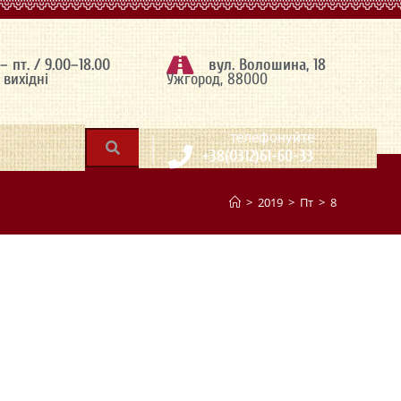
 – пт. / 9.00–18.00
вул. Волошина, 18
– вихідні
Ужгород, 88000
|
телефонуйте
+38(0312)61-60-33
>
2019
>
Пт
>
8