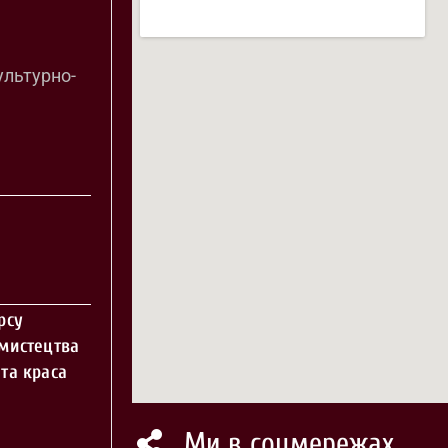
ультурно-
рсу
 мистецтва
та краса
Ми в соцмережах