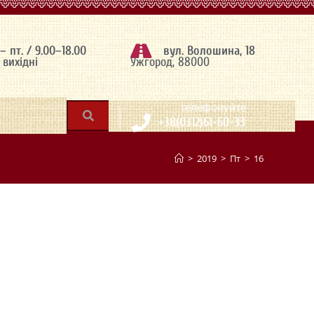
 – пт. / 9.00–18.00
вул. Волошина, 18
– вихідні
Ужгород, 88000
|
телефонуйте
+38(0312)61-60-33
>
2019
>
Пт
>
16