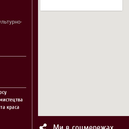
ультурно-
рсу
 мистецтва
та краса
Ми в соцмережах