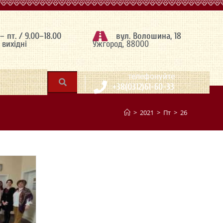
 – пт. / 9.00–18.00
вул. Волошина, 18
– вихідні
Ужгород, 88000
|
телефонуйте
+38(0312)61-60-33
>
2021
>
Пт
>
26