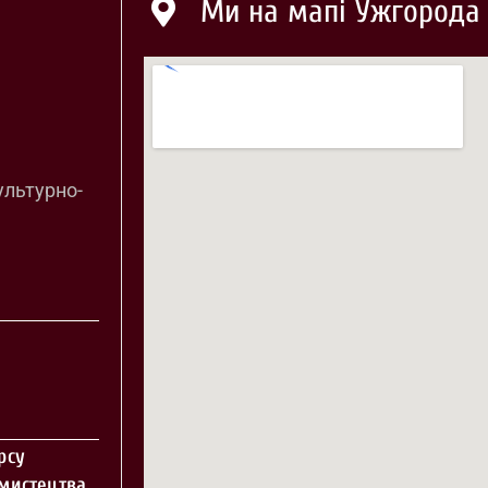
Ми на мапі Ужгорода
ультурно-
рсу
 мистецтва