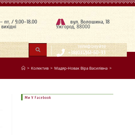
 – пт. / 9.00–18.00
вул. Волошина, 18
– вихідні
Ужгород, 88000
|
телефонуйте
+38(0312)61-60-33
>
Колектив
>
Мадяр-Новак Віра Василівна
>
Ми У Facebook