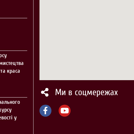
рсу
 мистецтва
та краса
Ми в соцмережах
нального
курсу
вості у