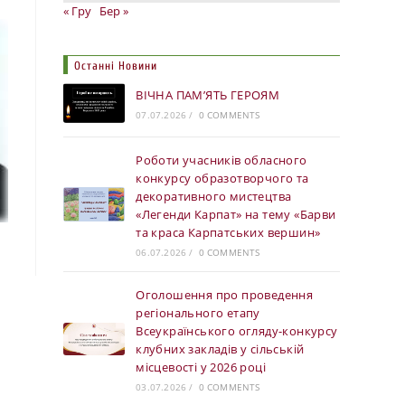
« Гру
Бер »
Останні Новини
ВІЧНА ПАМ’ЯТЬ ГЕРОЯМ
07.07.2026
/
0 COMMENTS
Роботи учасників обласного
конкурсу образотворчого та
декоративного мистецтва
«Легенди Карпат» на тему «Барви
та краса Карпатських вершин»
06.07.2026
/
0 COMMENTS
Оголошення про проведення
регіонального етапу
Всеукраїнського огляду-конкурсу
клубних закладів у сільській
місцевості у 2026 році
03.07.2026
/
0 COMMENTS