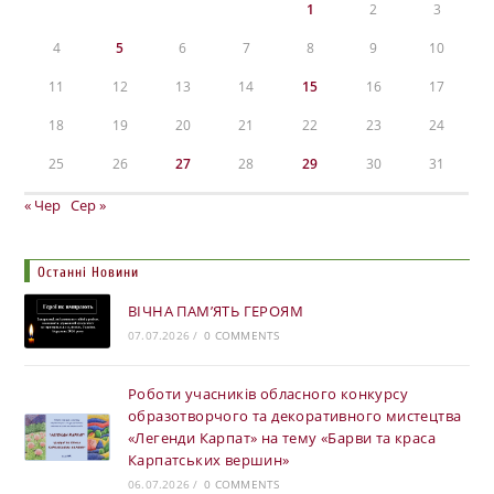
1
2
3
4
5
6
7
8
9
10
11
12
13
14
15
16
17
18
19
20
21
22
23
24
25
26
27
28
29
30
31
« Чер
Сер »
Останні Новини
ВІЧНА ПАМ’ЯТЬ ГЕРОЯМ
07.07.2026
/
0 COMMENTS
Роботи учасників обласного конкурсу
образотворчого та декоративного мистецтва
«Легенди Карпат» на тему «Барви та краса
Карпатських вершин»
06.07.2026
/
0 COMMENTS