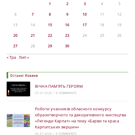
1
2
3
4
5
6
7
8
9
10
11
12
13
14
15
16
17
18
19
20
21
22
23
24
25
26
27
28
29
30
« Тра
Лип »
Останні Новини
ВІЧНА ПАМ’ЯТЬ ГЕРОЯМ
07.07.2026
/
0 COMMENTS
Роботи учасників обласного конкурсу
образотворчого та декоративного мистецтва
«Легенди Карпат» на тему «Барви та краса
Карпатських вершин»
06.07.2026
/
0 COMMENTS