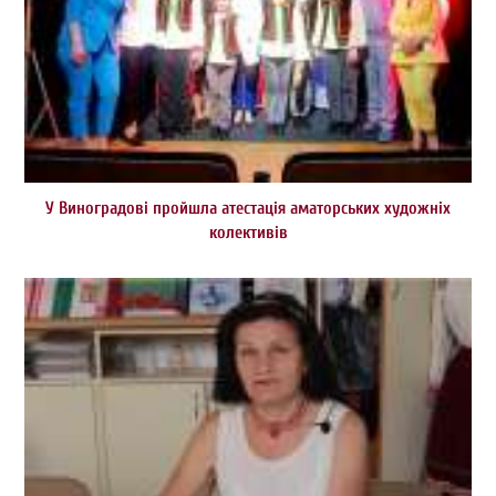
У Виноградові пройшла атестація аматорських художніх
колективів