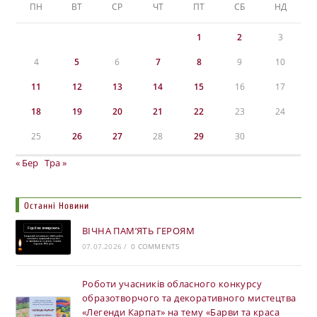
ПН
ВТ
СР
ЧТ
ПТ
СБ
НД
1
2
3
4
5
6
7
8
9
10
11
12
13
14
15
16
17
18
19
20
21
22
23
24
25
26
27
28
29
30
« Бер
Тра »
Останні Новини
ВІЧНА ПАМ’ЯТЬ ГЕРОЯМ
07.07.2026
/
0 COMMENTS
Роботи учасників обласного конкурсу
образотворчого та декоративного мистецтва
«Легенди Карпат» на тему «Барви та краса