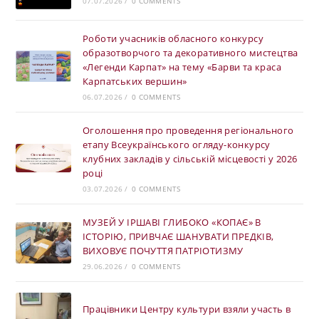
07.07.2026
/
0 COMMENTS
Роботи учасників обласного конкурсу
образотворчого та декоративного мистецтва
«Легенди Карпат» на тему «Барви та краса
Карпатських вершин»
06.07.2026
/
0 COMMENTS
Оголошення про проведення регіонального
етапу Всеукраїнського огляду-конкурсу
клубних закладів у сільській місцевості у 2026
році
03.07.2026
/
0 COMMENTS
МУЗЕЙ У ІРШАВІ ГЛИБОКО «КОПАЄ» В
ІСТОРІЮ, ПРИВЧАЄ ШАНУВАТИ ПРЕДКІВ,
ВИХОВУЄ ПОЧУТТЯ ПАТРІОТИЗМУ
29.06.2026
/
0 COMMENTS
Працівники Центру культури взяли участь в