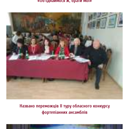
«Об’єднаймося ж, брати мої»
Названо переможців ІІ туру обласного конкурсу
фортепіанних ансамблів