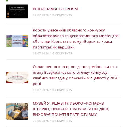
ВІЧНА ПАМ’ЯТЬ ГЕРОЯМ
07.07.2026
/
0 COMMENTS
Роботи учасників обласного конкурсу
образотворчого та декоративного мистецтва
«Легенди Карпат» на тему «Барви та краса
Карпатських вершин»
06.07.2026
/
0 COMMENTS
Оголошення про проведення регіонального
етапу Всеукраїнського огляду-конкурсу
клубних закладів у сільській місцевості у 2026
році
03.07.2026
/
0 COMMENTS
МУЗЕЙ У ІРШАВІ ГЛИБОКО «КОПАЄ» В
ІСТОРІЮ, ПРИВЧАЄ ШАНУВАТИ ПРЕДКІВ,
ВИХОВУЄ ПОЧУТТЯ ПАТРІОТИЗМУ
29.06.2026
/
0 COMMENTS