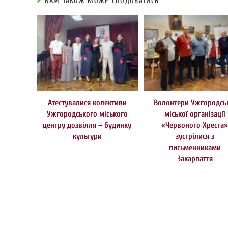
ВАМ ТАКОЖ МОЖЕ СПОДОБАТИСЬ
Атестувалися колективи
Волонтери Ужгородсь
Ужгородського міського
міської організації
центру дозвілля – будинку
«Червоного Хреста
культури
зустрілися з
письменниками
Закарпаття