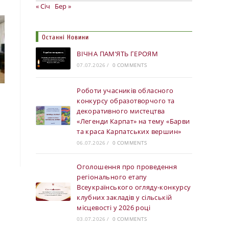
« Січ
Бер »
Останні Новини
ВІЧНА ПАМ’ЯТЬ ГЕРОЯМ
07.07.2026
/
0 COMMENTS
Роботи учасників обласного
конкурсу образотворчого та
декоративного мистецтва
«Легенди Карпат» на тему «Барви
та краса Карпатських вершин»
06.07.2026
/
0 COMMENTS
Оголошення про проведення
регіонального етапу
Всеукраїнського огляду-конкурсу
клубних закладів у сільській
місцевості у 2026 році
03.07.2026
/
0 COMMENTS