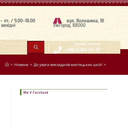
 – пт. / 9.00–18.00
вул. Волошина, 18
– вихідні
Ужгород, 88000
|
телефонуйте
+38(0312)61-60-33
>
Новини
>
До уваги викладачів мистецьких шкіл!
>
Ми У Facebook