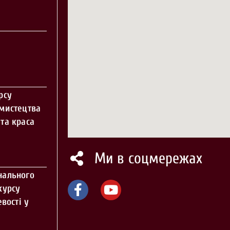
рсу
 мистецтва
та краса
Ми в соцмережах
нального
курсу
вості у