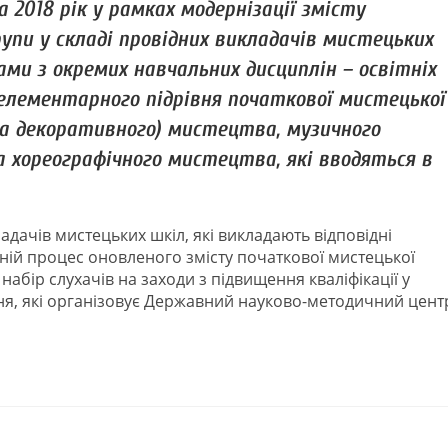
 2018 рік у рамках модернізації змісту
упи у складі провідних викладачів мистецьких
ами з окремих навчальних дисциплін – освітніх
елементарного підрівня початкової мистецької
та декоративного) мистецтва, музичного
 хореографічного мистецтва, які вводяться в
ладачів мистецьких шкіл, які викладають відповідні
ній процес оновленого змісту початкової мистецької
набір слухачів на заходи з підвищення кваліфікації у
ня, які організовує Державний науково-методичний цент