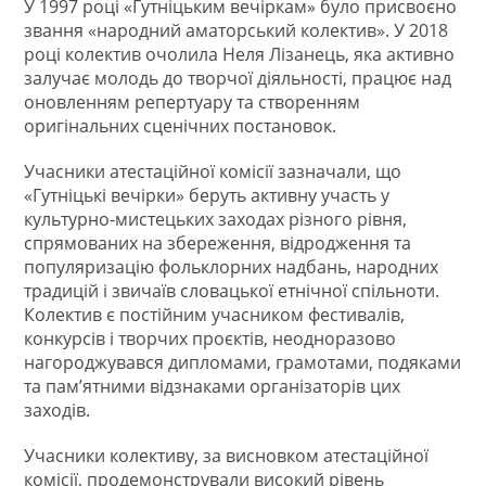
У 1997 році «Гутніцьким вечіркам» було присвоєно
звання «народний аматорський колектив». У 2018
році колектив очолила Неля Лізанець, яка активно
залучає молодь до творчої діяльності, працює над
оновленням репертуару та створенням
оригінальних сценічних постановок.
Учасники атестаційної комісії зазначали, що
«Гутніцькі вечірки» беруть активну участь у
культурно-мистецьких заходах різного рівня,
спрямованих на збереження, відродження та
популяризацію фольклорних надбань, народних
традицій і звичаїв словацької етнічної спільноти.
Колектив є постійним учасником фестивалів,
конкурсів і творчих проєктів, неодноразово
нагороджувався дипломами, грамотами, подяками
та пам’ятними відзнаками організаторів цих
заходів.
Учасники колективу, за висновком атестаційної
комісії, продемонстрували високий рівень