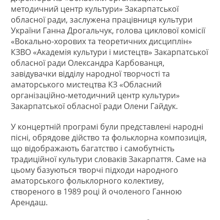
методичний центр культури» Закарпатської
обласної ради, заслужена працівниця культури
України Ганна Дрогальчук, голова циклової комісії
«Вокально-хорових та теоретичних дисциплін»
КЗВО «Академія культури і мистецтв» Закарпатської
обласної ради Олександра Карбованця,
завідувачки відділу народної творчості та
аматорського мистецтва КЗ «Обласний
організаційно-методичний центр культури»
Закарпатської обласної ради Олени Гайдук.
У концертній програмі були представлені народні
пісні, обрядове дійство та фольклорна композиція,
що відображають багатство і самобутність
традиційної культури словаків Закарпаття. Саме на
цьому базуються творчі підходи народного
аматорського фольклорного колективу,
створеного в 1989 році й очоленого Ганною
Арендаш.