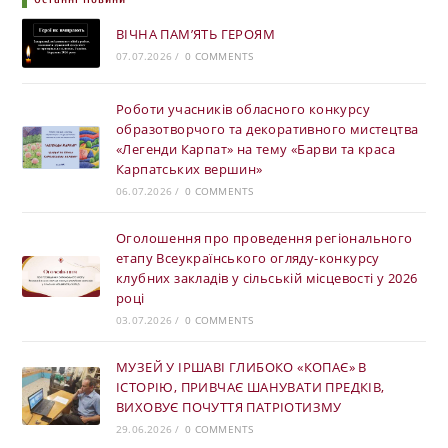
ВІЧНА ПАМ’ЯТЬ ГЕРОЯМ
07.07.2026
/
0 COMMENTS
Роботи учасників обласного конкурсу
образотворчого та декоративного мистецтва
«Легенди Карпат» на тему «Барви та краса
Карпатських вершин»
06.07.2026
/
0 COMMENTS
Оголошення про проведення регіонального
етапу Всеукраїнського огляду-конкурсу
клубних закладів у сільській місцевості у 2026
році
03.07.2026
/
0 COMMENTS
МУЗЕЙ У ІРШАВІ ГЛИБОКО «КОПАЄ» В
ІСТОРІЮ, ПРИВЧАЄ ШАНУВАТИ ПРЕДКІВ,
ВИХОВУЄ ПОЧУТТЯ ПАТРІОТИЗМУ
29.06.2026
/
0 COMMENTS