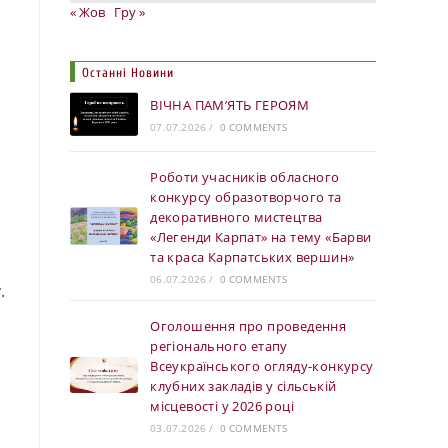
« Жов
Гру »
Останні Новини
ВІЧНА ПАМ’ЯТЬ ГЕРОЯМ
07.07.2026
/
0 COMMENTS
Роботи учасників обласного
конкурсу образотворчого та
декоративного мистецтва
«Легенди Карпат» на тему «Барви
та краса Карпатських вершин»
06.07.2026
/
0 COMMENTS
.
Оголошення про проведення
регіонального етапу
Всеукраїнського огляду-конкурсу
клубних закладів у сільській
місцевості у 2026 році
03.07.2026
/
0 COMMENTS