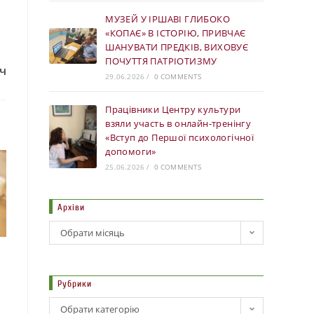
МУЗЕЙ У ІРШАВІ ГЛИБОКО
«КОПАЄ» В ІСТОРІЮ, ПРИВЧАЄ
ШАНУВАТИ ПРЕДКІВ, ВИХОВУЄ
ПОЧУТТЯ ПАТРІОТИЗМУ
ч
29.06.2026
/
0 COMMENTS
Працівники Центру культури
взяли участь в онлайн-тренінгу
«Вступ до Першої психологічної
допомоги»
25.06.2026
/
0 COMMENTS
Архіви
Обрати місяць
Рубрики
Обрати категорію