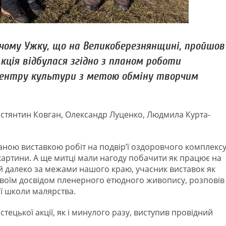
чому Ужку, що на Великоберезнянщині, пройшов
кція відбулася згідно з планом роботи
центру культури з метою обміну творчим
остянтин Ковган, Олександр Луценко, Людмила Курта-
аною виставкою робіт на подвір’ї оздоровчого комплексу
артини. А ще митці мали нагоду побачити як працює на
й далеко за межами нашого краю, учасник виставок як
 своїм досвідом пленерного етюдного живопису, розповів
ої школи малярства.
ецької акції, як і минулого разу, виступив провідний