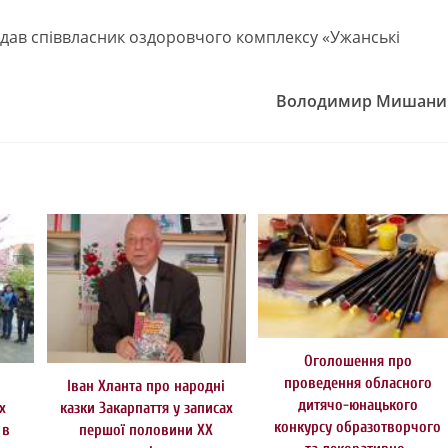
дав співвласник оздоровчого комплексу «Ужанські
Володимир Мишани
Оголошення про
проведення обласного
Іван Хланта про народні
дитячо-юнацького
х
казки Закарпаття у записах
конкурсу образотворчого
 в
першої половини ХХ