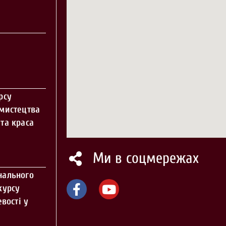
рсу
 мистецтва
та краса
Ми в соцмережах
нального
курсу
вості у