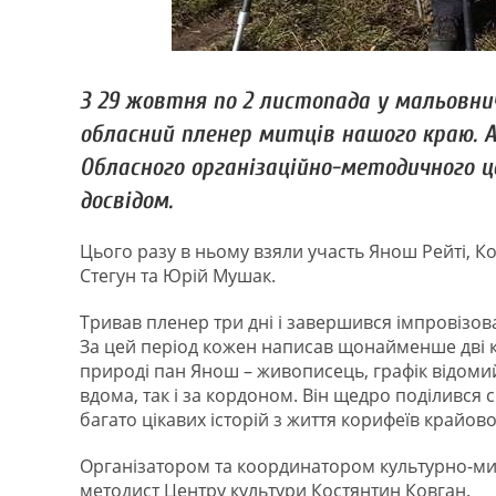
З 29 жовтня по 2 листопада у мальовни
обласний пленер митців нашого краю. А
Обласного організаційно-методичного 
досвідом.
Цього разу в ньому взяли участь Янош Рейті, К
Стегун та Юрій Мушак.
Тривав пленер три дні і завершився імпровізов
За цей період кожен написав щонайменше дві к
природі пан Янош – живописець, графік відоми
вдома, так і за кордоном. Він щедро поділився
багато цікавих історій з життя корифеїв крайов
Організатором та координатором культурно-мист
методист Центру культури Костянтин Ковган.