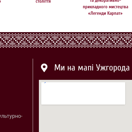
та декоративно-
о
століття
прикладного мистецтва
«Легенди Карпат»
Ми на мапі Ужгорода
ультурно-