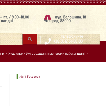
 – пт. / 9.00–18.00
вул. Волошина, 18
– вихідні
Ужгород, 88000
|
телефонуйте
+38(0312)61-60-33
ини
>
Художники Ужгородщини пленерили на Ужанщині
>
Ми У Facebook