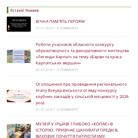
Останні Новини
ВІЧНА ПАМ’ЯТЬ ГЕРОЯМ
07.07.2026
/
0 COMMENTS
Роботи учасників обласного конкурсу
образотворчого та декоративного мистецтва
«Легенди Карпат» на тему «Барви та краса
Карпатських вершин»
06.07.2026
/
0 COMMENTS
Оголошення про проведення регіонального
етапу Всеукраїнського огляду-конкурсу
клубних закладів у сільській місцевості у 2026
році
03.07.2026
/
0 COMMENTS
МУЗЕЙ У ІРШАВІ ГЛИБОКО «КОПАЄ» В
ІСТОРІЮ, ПРИВЧАЄ ШАНУВАТИ ПРЕДКІВ,
ВИХОВУЄ ПОЧУТТЯ ПАТРІОТИЗМУ