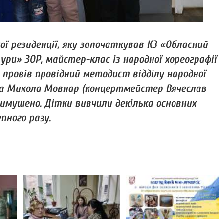
ї резиденції, яку започаткував КЗ «Обласний
ри» ЗОР, майстер-клас із народної хореографії
 провів провідний методист відділу народної
а Микола Мовнар (концертмейстер Вячеслав
вимушено. Дітки вивчили декілька основних
пного разу.