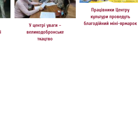
Працівники Центру
культури проведуть
благодійний міні-ярмарок
У центрі уваги –
і
великодобронське
ткацтво