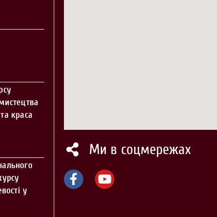
рсу
 мистецтва
та краса
Ми в соцмережах
нального
курсу
вості у