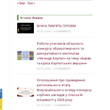
« Бер
Тра »
Останні Новини
ВІЧНА ПАМ’ЯТЬ ГЕРОЯМ
07.07.2026
/
0 COMMENTS
Роботи учасників обласного
конкурсу образотворчого та
декоративного мистецтва
«Легенди Карпат» на тему «Барви
та краса Карпатських вершин»
06.07.2026
/
0 COMMENTS
Оголошення про проведення
регіонального етапу
Всеукраїнського огляду-конкурсу
клубних закладів у сільській
місцевості у 2026 році
03.07.2026
/
0 COMMENTS