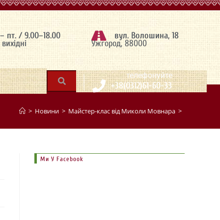
 – пт. / 9.00–18.00
вул. Волошина, 18
– вихідні
Ужгород, 88000
|
телефонуйте
+38(0312)61-60-33
>
Новини
>
Майстер-клас від Миколи Мовнара
>
Ми У Facebook