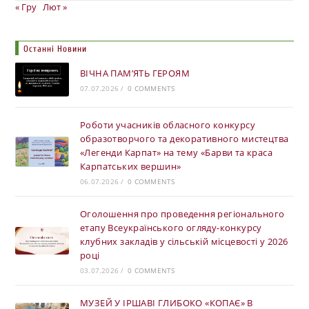
« Гру
Лют »
Останні Новини
ВІЧНА ПАМ’ЯТЬ ГЕРОЯМ
07.07.2026
/
0 COMMENTS
Роботи учасників обласного конкурсу
образотворчого та декоративного мистецтва
«Легенди Карпат» на тему «Барви та краса
Карпатських вершин»
06.07.2026
/
0 COMMENTS
Оголошення про проведення регіонального
етапу Всеукраїнського огляду-конкурсу
клубних закладів у сільській місцевості у 2026
році
03.07.2026
/
0 COMMENTS
МУЗЕЙ У ІРШАВІ ГЛИБОКО «КОПАЄ» В