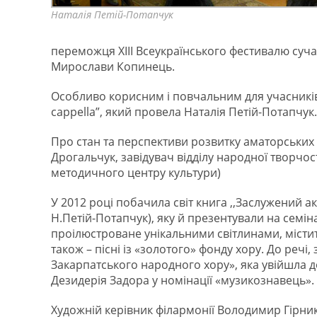
Наталія Петій-Потапчук
переможця ХІІІ Всеукраїнського фестивалю суча
Мирослави Копинець.
Особливо корисним і повчальним для учасників
capрella”, який провела Наталія Петій-Потапчук.
Про стан та перспективи розвитку аматорських
Дрогальчук, завідувач відділу народної творчо
методичного центру культури)
У 2012 році побачила світ книга ,,Заслужений
Н.Петій-Потапчук), яку й презентували на семін
проілюстроване унікальними світлинами, містит
також – пісні із «золотого» фонду хору. До реч
Закарпатського народного хору», яка увійшла д
Дезидерія Задора у номінації «музикознавець».
Художній керівник філармонії Володимир Гірник