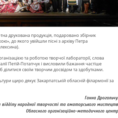
тна друкована продукція, подаровано збірник
ю», до якого увійшли пісні з архіву Петра
лексина).
ганізацією та роботою творчої лабораторії, слова
талії Петій-Потапчук і висловили бажання частіше
об ділитися своїм творчим досвідом та здобутками.
тури щиро дякує Закарпатській обласній філармонії за
Ганна Дрогальчу
ч відділу народної творчості та аматорського мистецт
Обласного організаційно-методичного цент