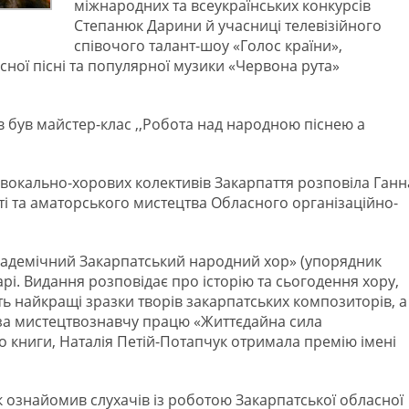
міжнародних та всеукраїнських конкурсів
Степанюк Дарини й учасниці телевізійного
співочого талант-шоу «Голос країни»,
сної пісні та популярної музики «Червона рута»
 був майстер-клас ,,Робота над народною піснею a
 вокально-хорових колективів Закарпаття розповіла Ганн
сті та аматорського мистецтва Обласного організаційно-
 академічний Закарпатський народний хор» (упорядник
арі. Видання розповідає про історію та сьогодення хору,
ь найкращі зразки творів закарпатських композиторів, а
і, за мистецтвознавчу працю «Життєдайна сила
о книги, Наталія Петій-Потапчук отримала премію імені
 ознайомив слухачів із роботою Закарпатської обласної