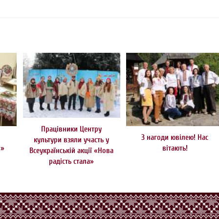
Працівники Центру
З нагоди ювілею! Нас
культури взяли участь у
і»
вітають!
Всеукраїнській акції «Нова
радість стала»