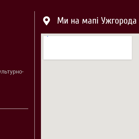
Ми на мапі Ужгорода
ультурно-