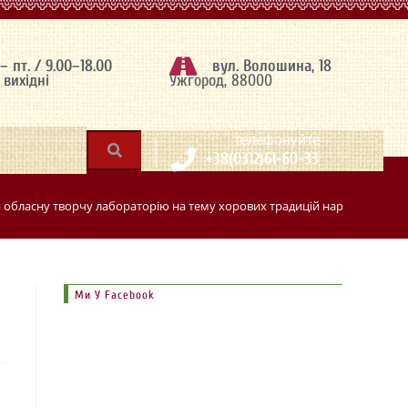
 – пт. / 9.00–18.00
вул. Волошина, 18
– вихідні
Ужгород, 88000
|
телефонуйте
+38(0312)61-60-33
 обласну творчу лабораторію на тему хорових традицій народнопісенн
Ми У Facebook