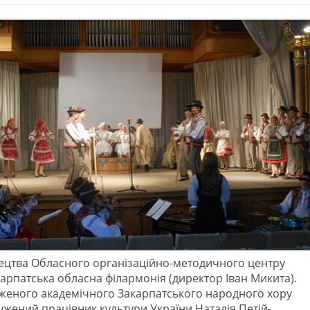
стецтва Обласного організаційно-методичного центру
арпатська обласна філармонія (директор Іван Микита).
уженого академічного Закарпатського народного хору
ужений працівник культури України Наталія Петій-