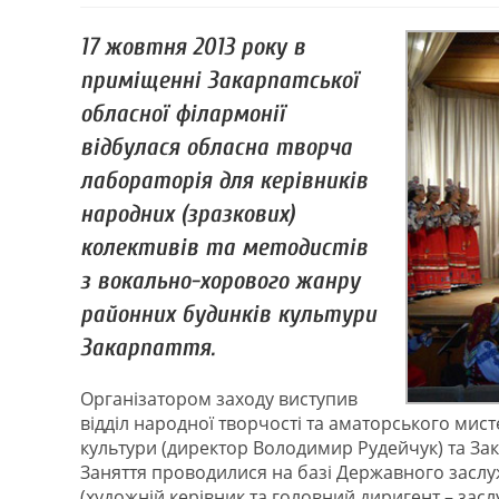
17 жовтня 2013 року в
приміщенні Закарпатської
обласної філармонії
відбулася обласна творча
лабораторія для керівників
народних (зразкових)
колективів та методистів
з вокально-хорового жанру
районних будинків культури
Закарпаття.
Організатором заходу виступив
відділ народної творчості та аматорського ми
культури (директор Володимир Рудейчук) та Зак
Заняття проводилися на базі Державного засл
(художній керівник та головний диригент – засл