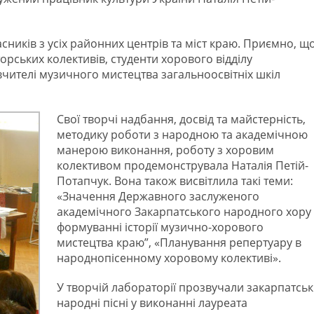
асників з усіх районних центрів та міст краю. Приємно, щ
орських колективів, студенти хорового відділу
вчителі музичного мистецтва загальноосвітніх шкіл
Свої творчі надбання, досвід та майстерність,
методику роботи з народною та академічною
манерою виконання, роботу з хоровим
колективом продемонструвала Наталія Петій-
Потапчук. Вона також висвітлила такі теми:
«Значення Державного заслуженого
академічного Закарпатського народного хору
формуванні історії музично-хорового
мистецтва краю”, «Планування репертуару в
народнопісенному хоровому колективі».
У творчій лабораторії прозвучали закарпатськ
народні пісні у виконанні лауреата