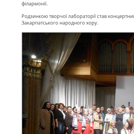
філармонії.
Родзинкою творчої лабораторії став концертн
Закарпатського народного хору.