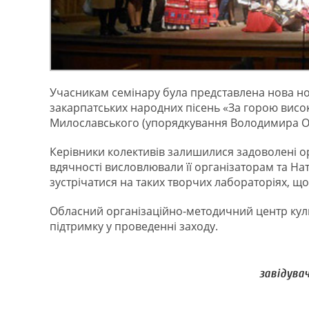
Учасникам семінару була представлена нова но
закарпатських народних пісень «За горою високо
Милославського (упорядкування Володимира О
Керівники колективів залишилися задоволені ор
вдячності висловлювали її організаторам та На
зустрічатися на таких творчих лабораторіях, щ
Обласний організаційно-методичний центр куль
підтримку у проведенні заходу.
завідува