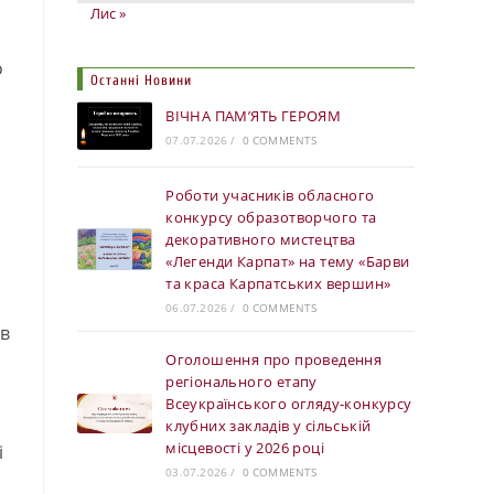
Лис »
о
Останні Новини
ВІЧНА ПАМ’ЯТЬ ГЕРОЯМ
07.07.2026
/
0 COMMENTS
Роботи учасників обласного
конкурсу образотворчого та
декоративного мистецтва
«Легенди Карпат» на тему «Барви
та краса Карпатських вершин»
06.07.2026
/
0 COMMENTS
 в
Оголошення про проведення
регіонального етапу
Всеукраїнського огляду-конкурсу
клубних закладів у сільській
місцевості у 2026 році
і
03.07.2026
/
0 COMMENTS