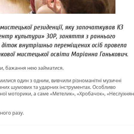
-мистецької резиденції, яку започаткував КЗ
ентр культури» ЗОР, заняття з раннього
 діток внутрішньо переміщених осіб провела
ової мистецької освіти Маріанна Ганькович.
ки, бажання нею займатися.
милися один з одним, вивчили різноманітні музичні
ізних шумових та ударних інструментах. Особливо
ої моторики, а саме «Метелик», «Хробачок», «Неслухня
ного разу.