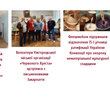
Флешмобом підтримали
відзначення 15-ї річниці
ратифікації Україною
Волонтери Ужгородської
Конвенції про охорону
ий
міської організації
нематеріальної культурної
ив
«Червоного Хреста»
спадщини
в
зустрілися з
письменниками
в»
Закарпаття