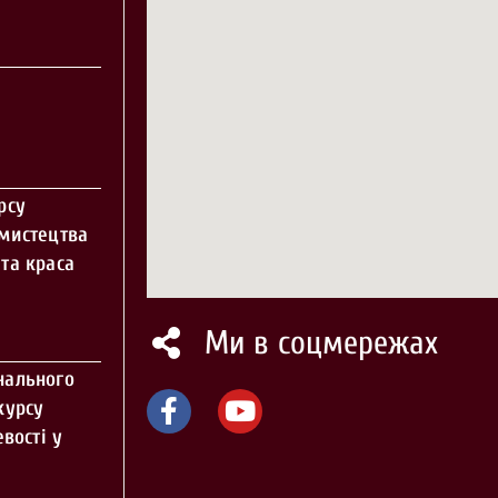
рсу
 мистецтва
та краса
Ми в соцмережах
нального
курсу
вості у