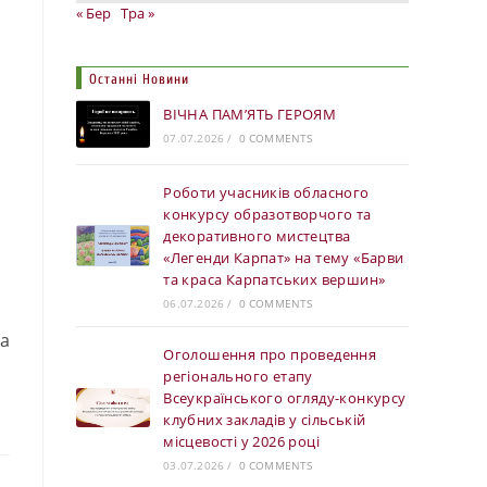
« Бер
Тра »
Останні Новини
ВІЧНА ПАМ’ЯТЬ ГЕРОЯМ
07.07.2026
/
0 COMMENTS
Роботи учасників обласного
конкурсу образотворчого та
декоративного мистецтва
«Легенди Карпат» на тему «Барви
та краса Карпатських вершин»
06.07.2026
/
0 COMMENTS
на
Оголошення про проведення
регіонального етапу
Всеукраїнського огляду-конкурсу
клубних закладів у сільській
місцевості у 2026 році
03.07.2026
/
0 COMMENTS