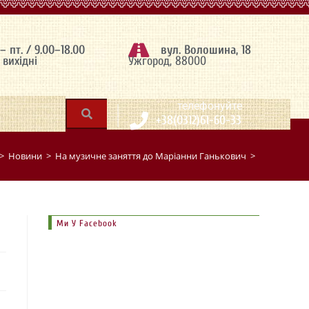
 – пт. / 9.00–18.00
вул. Волошина, 18
– вихідні
Ужгород, 88000
|
телефонуйте
+38(0312)61-60-33
>
Новини
>
На музичне заняття до Маріанни Ганькович
>
Ми У Facebook