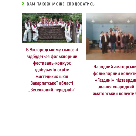
ВАМ ТАКОЖ МОЖЕ СПОДОБАТИСЬ
В Ужгородському скансені
відбудеться фольклорний
фестиваль-конкурс
Народний аматорськ
здобувачів освіти
фольклорний колект
мистецьких шкіл
«Ґаздині» підтверди
Закарпатської області
звання «народний
,,Веселковий передзвін”
аматорський колекти