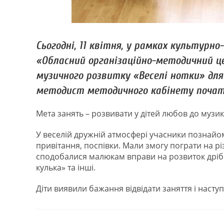
Сьогодні, 11 квітня, у рамках культурно
«Обласний організаційно-методичний ц
музичного розвитку «Веселі нотки» для
методист методичного кабінету початк
Мета занять – розвивати у дітей любов до музи
У веселій дружній атмосфері учасники познайо
привітання, поспівки. Мали змогу пограти на р
сподобалися малюкам вправи на розвиток дрібн
кулька» та інші.
Діти виявили бажання відвідати заняття і наступ