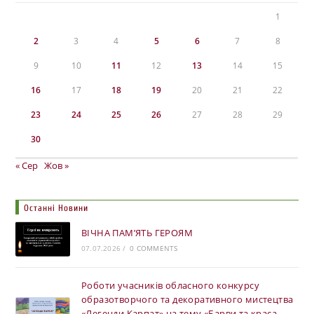
1
2
3
4
5
6
7
8
9
10
11
12
13
14
15
16
17
18
19
20
21
22
23
24
25
26
27
28
29
30
« Сер
Жов »
Останні Новини
ВІЧНА ПАМ’ЯТЬ ГЕРОЯМ
07.07.2026
/
0 COMMENTS
Роботи учасників обласного конкурсу
образотворчого та декоративного мистецтва
«Легенди Карпат» на тему «Барви та краса