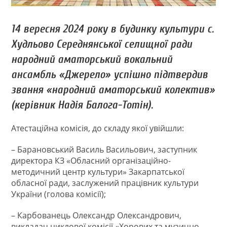
14 вересня 2024 року в будинку культури с.
Худльово Середнянської селищної ради
народний аматорський вокальний
ансамбль «Джерело» успішно підтвердив
звання «народний аматорський колектив»
(керівник Надія Балога-Тотін).
Атестаційна комісія, до складу якої увійшли:
– Барановський Василь Васильович, заступник
директора КЗ «Обласний організаційно-
методичний центр культури» Закарпатської
обласної ради, заслужений працівник культури
України (голова комісії);
– Карбованець Олександр Олександрович,
викладач циклової комісії «Хорових та музично-