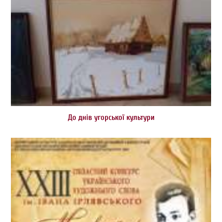
До днів угорської культури