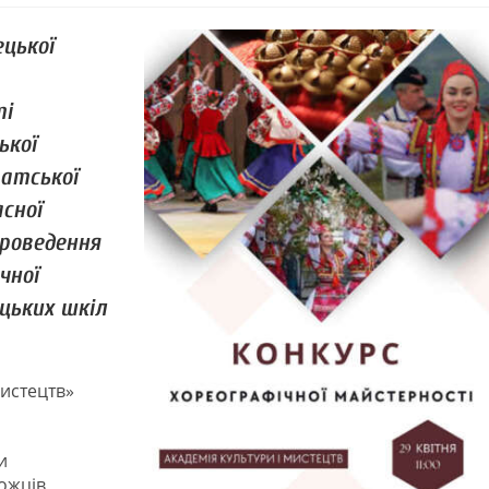
цької
ті
ької
атської
асної
проведення
чної
цьких шкіл
мистецтв»
и
ожців