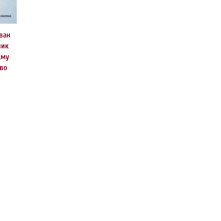
ван
ник
єму
ово