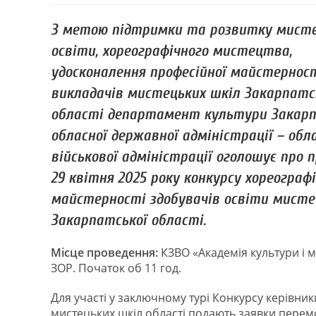
З метою підтримки та розвитку мисте
освіти, хореографічного мистецтва,
удосконалення професійної майстернос
викладачів мистецьких шкіл Закарпатс
області департамент культури Закарп
обласної державної адміністрації – обл
військової адміністрації оголошує про 
29 квітня 2025 року конкурсу хореографі
майстерності здобувачів освіти мисте
Закарпатської області.
Місце проведення:
КЗВО «Академія культури і 
ЗОР. Початок об 11 год.
Для участі у заключному турі Конкурсу керівник
мистецьких шкіл області подають заявки перем