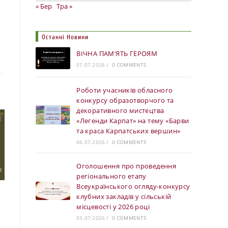
« Бер
Тра »
Останні Новини
ВІЧНА ПАМ’ЯТЬ ГЕРОЯМ
07.07.2026
/
0 COMMENTS
Роботи учасників обласного
конкурсу образотворчого та
декоративного мистецтва
«Легенди Карпат» на тему «Барви
та краса Карпатських вершин»
06.07.2026
/
0 COMMENTS
Оголошення про проведення
регіонального етапу
Всеукраїнського огляду-конкурсу
клубних закладів у сільській
місцевості у 2026 році
03.07.2026
/
0 COMMENTS