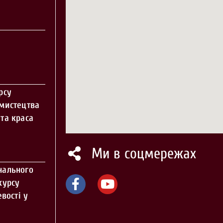
рсу
 мистецтва
та краса
Ми в соцмережах
нального
курсу
вості у