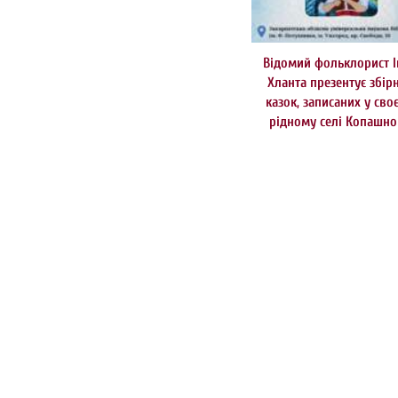
Відомий фольклорист І
Хланта презентує збір
казок, записаних у сво
рідному селі Копашн