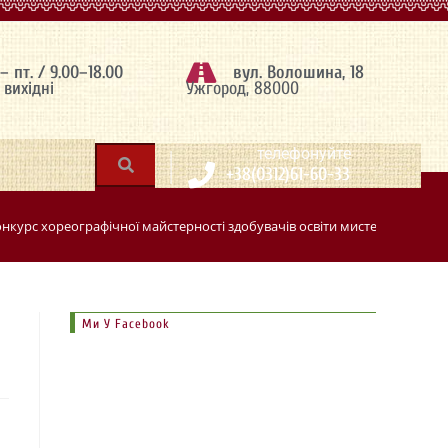
 – пт. / 9.00–18.00
вул. Волошина, 18
– вихідні
Ужгород, 88000
|
телефонуйте
+38(0312)61-60-33
курс хореографічної майстерності здобувачів освіти мистецьких шкіл 
Ми У Facebook